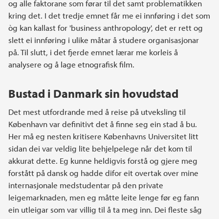
og alle faktorane som førar til det samt problematikken
kring det. I det tredje emnet får me ei innføring i det som
òg kan kallast for 'business anthropology', det er rett og
slett ei innføring i ulike måtar å studere organisasjonar
på. Til slutt, i det fjerde emnet lærar me korleis å
analysere og å lage etnografisk film.
Bustad i Danmark sin hovudstad
Det mest utfordrande med å reise på utveksling til
København var definitivt det å finne seg ein stad å bu.
Her må eg nesten kritisere Københavns Universitet litt
sidan dei var veldig lite behjelpelege når det kom til
akkurat dette. Eg kunne heldigvis forstå og gjere meg
forstått på dansk og hadde difor eit overtak over mine
internasjonale medstudentar på den private
leigemarknaden, men eg måtte leite lenge før eg fann
ein utleigar som var villig til å ta meg inn. Dei fleste såg