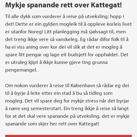
Mykje spanande rett over Kattegat!
Til alle dykk som vurderer å reise på utveksling; hopp i
det! Dette er ein gylden mogleik til å oppleve korleis livet
er utanfor Noreg! Litt planlegging må sjølvsagt til, men
det treng ikkje vere så vanskeleg. Eg rådar difor folk til å
ha ei viss aning over kor dei vil slik at det er mogleg å
spare litt pengar og lage eit budsjett for opphaldet. Det
er utruleg kjipt å ikkje kunne gjere ting grunna
pengemangel.
Om nokon vurderer å reise til København så rådar eg dei
til å byrje å leite etter ein stad å bu så tidleg som
mogleg. Det vil spare deg for mykje stress når det byrjar
å nære seg semesterstart. Ein treng ikkje å reise så langt
for at det skal vere spanande på utveksling, det er mykje
spanande som skjer her rett over Kattegat!