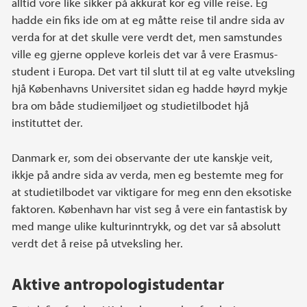
alltid vore like sikker på akkurat kor eg ville reise. Eg
hadde ein fiks ide om at eg måtte reise til andre sida av
verda for at det skulle vere verdt det, men samstundes
ville eg gjerne oppleve korleis det var å vere Erasmus-
student i Europa. Det vart til slutt til at eg valte utveksling
hjå Københavns Universitet sidan eg hadde høyrd mykje
bra om både studiemiljøet og studietilbodet hjå
instituttet der.
Danmark er, som dei observante der ute kanskje veit,
ikkje på andre sida av verda, men eg bestemte meg for
at studietilbodet var viktigare for meg enn den eksotiske
faktoren. København har vist seg å vere ein fantastisk by
med mange ulike kulturinntrykk, og det var så absolutt
verdt det å reise på utveksling her.
Aktive antropologistudentar