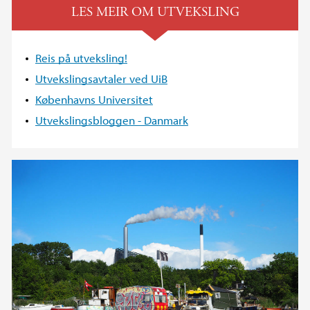
LES MEIR OM UTVEKSLING
Reis på utveksling!
Utvekslingsavtaler ved UiB
Københavns Universitet
Utvekslingsbloggen - Danmark