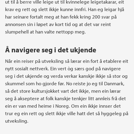
ut til å berre ville leige ut til kvinnelege leigetakarar, eit
krav eg rett og slett ikkje kunne innfri. Han eg leigar hjå
har seinare fortalt meg at han fekk kring 200 svar på
annonsen sin i løpet av kort tid og at det var reint
slumpehell at han valte nettopp meg.
Å navigere seg i det ukjende
Når ein reiser på utveksling så lærar ein fort å etablere eit
nytt sosialt nettverk. Ein vert òg særs god på navigere
seg i det ukjende og verda verkar kanskje ikkje så stor og
skummel som ho gjorde før. No reiste jo eg til Danmark,
så det store kultursjokket vart det ikkje, men ein lærar
seg å akseptere at folk kanskje tenkjer litt annleis frå det
ein er van med heime i Noreg. Om ein ikkje innser det
trur eg ein rett og slett ikkje ville hatt det så hyggeleg på
utveksling.