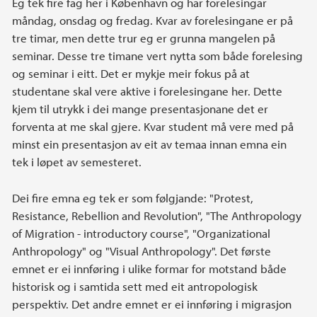
Eg tek fire fag her i København og har forelesingar
måndag, onsdag og fredag. Kvar av forelesingane er på
tre timar, men dette trur eg er grunna mangelen på
seminar. Desse tre timane vert nytta som både forelesing
og seminar i eitt. Det er mykje meir fokus på at
studentane skal vere aktive i forelesingane her. Dette
kjem til utrykk i dei mange presentasjonane det er
forventa at me skal gjere. Kvar student må vere med på
minst ein presentasjon av eit av temaa innan emna ein
tek i løpet av semesteret.
Dei fire emna eg tek er som følgjande: "Protest,
Resistance, Rebellion and Revolution", "The Anthropology
of Migration - introductory course", "Organizational
Anthropology" og "Visual Anthropology". Det første
emnet er ei innføring i ulike formar for motstand både
historisk og i samtida sett med eit antropologisk
perspektiv. Det andre emnet er ei innføring i migrasjon