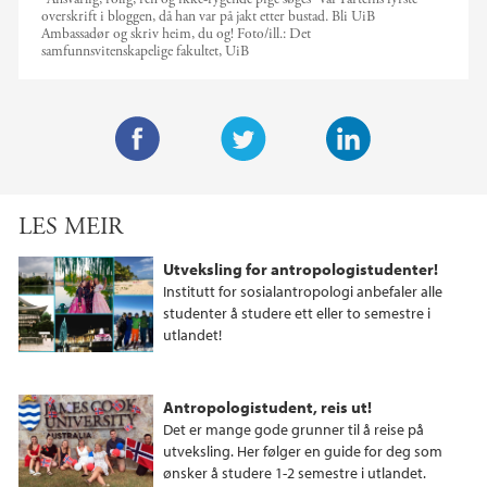
overskrift i bloggen, då han var på jakt etter bustad. Bli UiB
Ambassadør og skriv heim, du og!
Foto/ill.:
Det
samfunnsvitenskapelige fakultet, UiB
F
T
L
a
w
i
LES MEIR
c
i
n
e
t
k
Utveksling for antropologistudenter!
b
t
e
Institutt for sosialantropologi anbefaler alle
o
e
d
studenter å studere ett eller to semestre i
utlandet!
o
r
I
k
n
Antropologistudent, reis ut!
Det er mange gode grunner til å reise på
utveksling. Her følger en guide for deg som
ønsker å studere 1-2 semestre i utlandet.