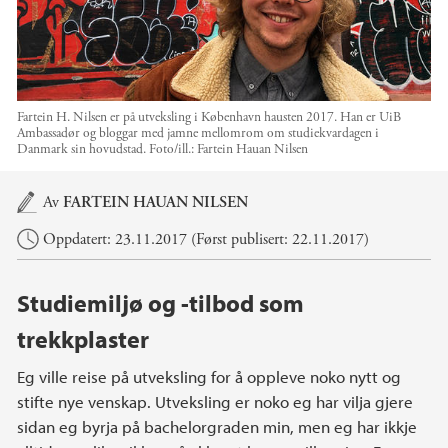
Fartein H. Nilsen er på utveksling i København hausten 2017. Han er UiB
Ambassadør og bloggar med jamne mellomrom om studiekvardagen i
Danmark sin hovudstad.
Foto/ill.:
Fartein Hauan Nilsen
Hovedinnhold
Av
FARTEIN HAUAN NILSEN
Oppdatert: 23.11.2017 (Først publisert: 22.11.2017)
Studiemiljø og -tilbod som
trekkplaster
Eg ville reise på utveksling for å oppleve noko nytt og
stifte nye venskap. Utveksling er noko eg har vilja gjere
sidan eg byrja på bachelorgraden min, men eg har ikkje