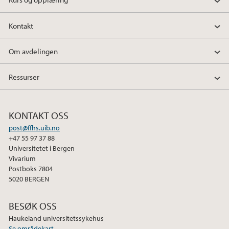
Kontakt
Om avdelingen
Ressurser
KONTAKT OSS
post@ffhs.uib.no
+47 55 97 37 88
Universitetet i Bergen
Vivarium
Postboks 7804
5020 BERGEN
BESØK OSS
Haukeland universitetssykehus
Se områdekart