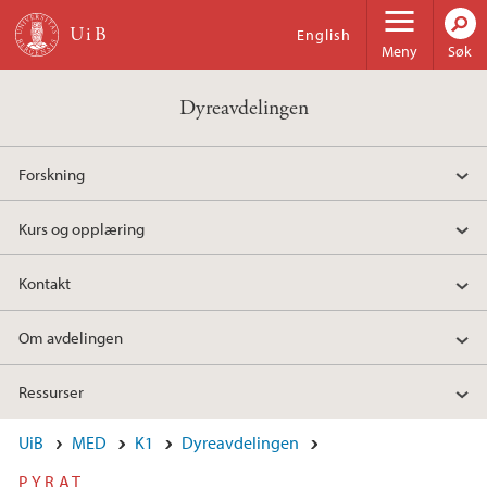
Hopp til hovedinnhold
English
Meny
Søk
Dyreavdelingen
Forskning
Kurs og opplæring
Kontakt
Om avdelingen
Ressurser
UiB
MED
K1
Dyreavdelingen
PYRAT