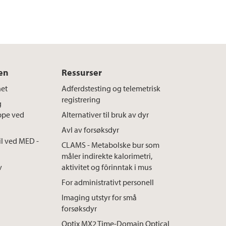
en
Ressurser
het
Adferdstesting og telemetrisk
registrering
g
ppe ved
Alternativer til bruk av dyr
Avl av forsøksdyr
il ved MED -
CLAMS - Metabolske bur som
måler indirekte kalorimetri,
v
aktivitet og fôrinntak i mus
For administrativt personell
Imaging utstyr for små
forsøksdyr
Optix MX2 Time-Domain Optical