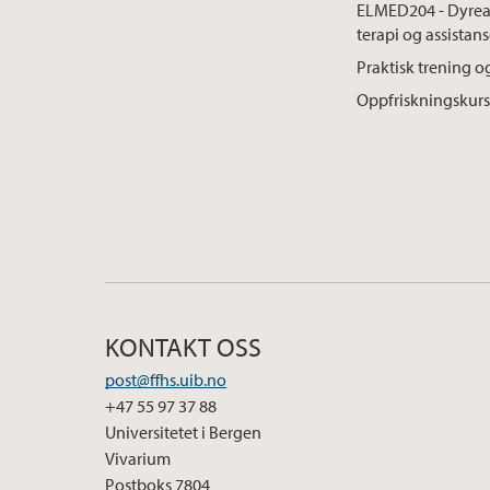
ELMED204 - Dyreas
terapi og assistan
Praktisk trening o
Oppfriskningskur
KONTAKT OSS
post@ffhs.uib.no
+47 55 97 37 88
Universitetet i Bergen
Vivarium
Postboks 7804