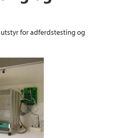
ersonell
ain Optical Imager
utstyr for adferdstesting og
imal ultrasound scanner