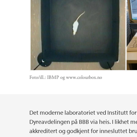
Foto/ill.:
IBMP og www.colourbox.no
Det moderne laboratoriet ved Institutt for
Hovedinnhold
Dyreavdelingen på BBB via heis. I likhet 
akkreditert og godkjent for innesluttet b