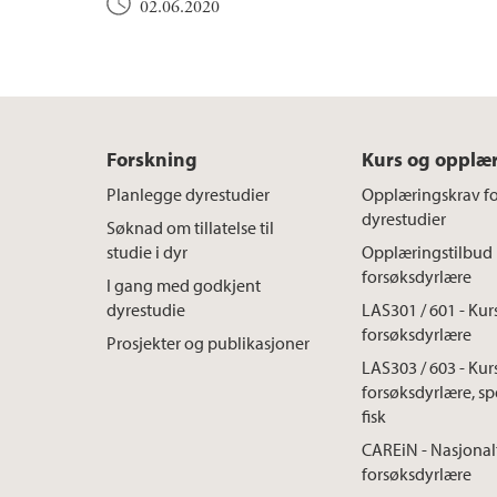
02.06.2020
Forskning
Kurs og opplæ
Planlegge dyrestudier
Opplæringskrav f
dyrestudier
Søknad om tillatelse til
studie i dyr
Opplæringstilbud 
forsøksdyrlære
I gang med godkjent
dyrestudie
LAS301 / 601 - Kurs
forsøksdyrlære
Prosjekter og publikasjoner
LAS303 / 603 - Kurs
forsøksdyrlære, sp
fisk
CAREiN - Nasjonalt
forsøksdyrlære