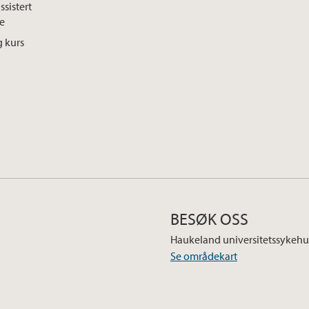
sistert
se
g kurs
s
BESØK OSS
Haukeland universitetssykehu
Se områdekart