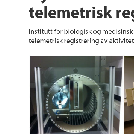
telemetrisk re
Imaging utstyr for små forsøksdyr
Praktisk trening og kurs
Mattilsynets krav til kompetanse
Institutt for biologisk og medisins
telemetrisk registrering av aktivit
PyRAT
Veterinærtjenesten