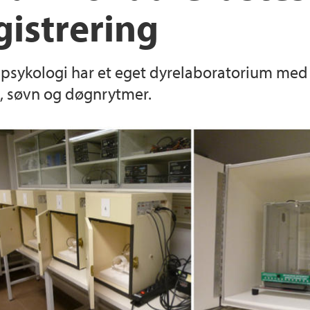
gistrering
For administrativt p
Oppfriskningskurs
Optix MX2 Time-Dom
k psykologi har et eget dyrelaboratorium med 
et, søvn og døgnrytmer.
PET-CT
Vevo 2100: Small an