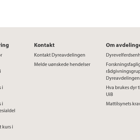
ring
Kontakt
Om avdeling
or
Kontakt Dyreavdelingen
Dyrevelferdsen
Melde uønskede hendelser
Forskningsfagli
i
rådgivningsgru
Dyreavdelingen
 i
Hva brukes dyr t
UiB
 i
Mattilsynets kra
esialdel
 kurs i