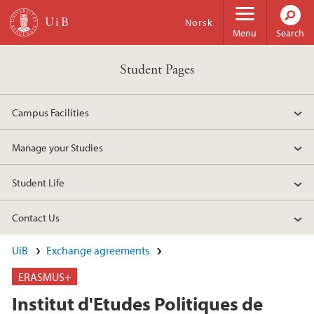
Skip to main content
Norsk
Menu
Search
Student Pages
Campus Facilities
Manage your Studies
Student Life
Contact Us
UiB
Exchange agreements
ERASMUS+
Institut d'Etudes Politiques de