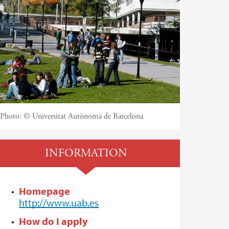
Photo:
© Universitat Autònoma de Barcelona
INFORMATION
Homepage
http://www.uab.es
How do I apply