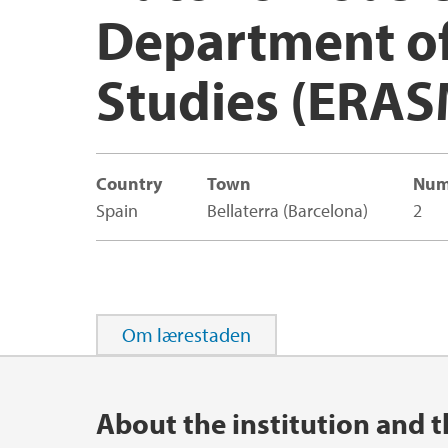
Department of
Access Buildings
Studies (ERA
International Centre UiB
Country
Town
Num
Spain
Bellaterra (Barcelona)
2
Om lærestaden
Main content
About the institution and t