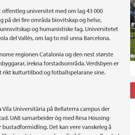
 offentleg universitet med om lag 43 000
g på dei fire områda biovitskap og helse,
unnsvitskap og humanistiske fag. Universitetet
la del Vallès, om lag to mil unna Barcelona.
nome regionen Catalonia og den nest største
nnbyggarar, irekna forstadsområda. Verdsbyen er
t rikt kulturtilbod og fotballspelarane sine.
a Vila Universitària på Bellaterra campus der
stad. UAB samarbeider òg med Resa Housing
for bustadformidling. Det kan vere vanskeleg å