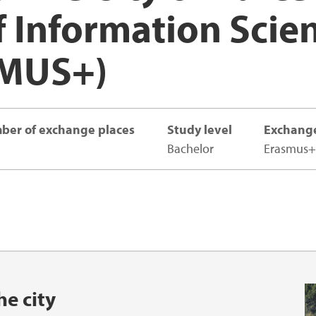
 Information Scie
Safety at UiB
SMUS+)
ber of exchange places
Study level
Exchang
Bachelor
Erasmus+
he city