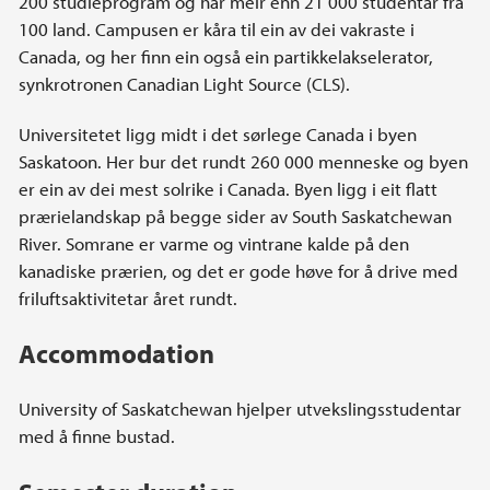
200 studieprogram og har meir enn 21 000 studentar frå
100 land. Campusen er kåra til ein av dei vakraste i
Canada, og her finn ein også ein partikkelakselerator,
synkrotronen Canadian Light Source (CLS).
Universitetet ligg midt i det sørlege Canada i byen
Saskatoon. Her bur det rundt 260 000 menneske og byen
er ein av dei mest solrike i Canada. Byen ligg i eit flatt
prærielandskap på begge sider av South Saskatchewan
River. Somrane er varme og vintrane kalde på den
kanadiske prærien, og det er gode høve for å drive med
friluftsaktivitetar året rundt.
Accommodation
University of Saskatchewan hjelper utvekslingsstudentar
med å finne bustad.