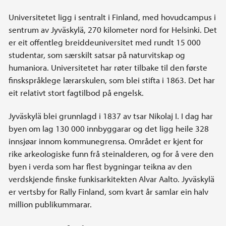
Universitetet ligg i sentralt i Finland, med hovudcampus i
sentrum av Jyväskylä, 270 kilometer nord for Helsinki. Det
er eit offentleg breiddeuniversitet med rundt 15 000
studentar, som særskilt satsar på naturvitskap og
humaniora. Universitetet har røter tilbake til den første
finskspråklege lærarskulen, som blei stifta i 1863. Det har
eit relativt stort fagtilbod på engelsk.
Jyväskylä blei grunnlagd i 1837 av tsar Nikolaj I. I dag har
byen om lag 130 000 innbyggarar og det ligg heile 328
innsjøar innom kommunegrensa. Området er kjent for
rike arkeologiske funn frå steinalderen, og for å vere den
byen i verda som har flest bygningar teikna av den
verdskjende finske funkisarkitekten Alvar Aalto. Jyväskylä
er vertsby for Rally Finland, som kvart år samlar ein halv
million publikummarar.