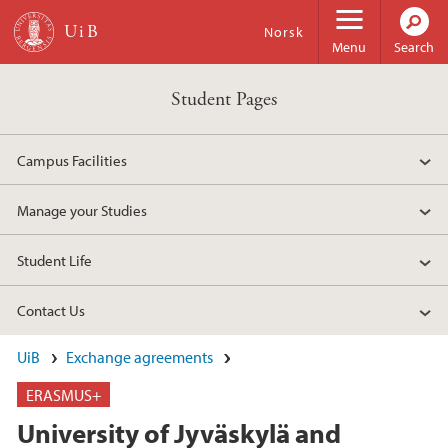
Skip to main content
Norsk
Menu
Search
Student Pages
Campus Facilities
Manage your Studies
Student Life
Contact Us
UiB
Exchange agreements
ERASMUS+
University of Jyväskylä and