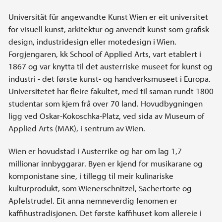
Universität für angewandte Kunst Wien er eit universitet
for visuell kunst, arkitektur og anvendt kunst som grafisk
design, industridesign eller motedesign i Wien.
Forgjengaren, kk School of Applied Arts, vart etablert i
1867 og var knytta til det austerriske museet for kunst og
industri - det første kunst- og handverksmuseet i Europa.
Universitetet har fleire fakultet, med til saman rundt 1800
studentar som kjem frå over 70 land. Hovudbygningen
ligg ved Oskar-Kokoschka-Platz, ved sida av Museum of
Applied Arts (MAK), i sentrum av Wien.
Wien er hovudstad i Austerrike og har om lag 1,7
millionar innbyggarar. Byen er kjend for musikarane og
komponistane sine, i tillegg til meir kulinariske
kulturprodukt, som Wienerschnitzel, Sachertorte og
Apfelstrudel. Eit anna nemneverdig fenomen er
kaffihustradisjonen. Det første kaffihuset kom allereie i