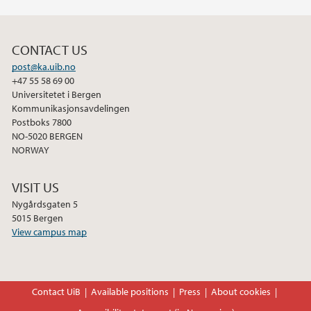
F
T
L
a
w
i
c
i
n
CONTACT US
e
t
k
post@ka.uib.no
b
t
e
+47 55 58 69 00
o
e
d
Universitetet i Bergen
o
r
I
Kommunikasjonsavdelingen
Postboks 7800
k
n
NO-5020 BERGEN
NORWAY
VISIT US
Nygårdsgaten 5
5015 Bergen
View campus map
Contact UiB
Available positions
Press
About cookies