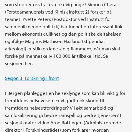
som stopper oss fra å være evig unge? Simona Chera
(Førsteamanuensis ved Klinisk insitutt 2) forsker på
teamet. Yvette Peters (Postdoktor ved Institutt for
sammenliknende politikk) har funnet en interessant link
mellom økonomisk ulikhet og den politiske deltakelsen,
og ifølge Magnus Mathisen Haaland (Stipendiat i
arkeologi) er stikkordene «følg flammen», når man skal
forske på menneskeliv 100 000 år tilbake i tid. Se
sesjonen her:
Sesjon 3, Forskning i front
I Bergen planlegges en helseklynge som kan bli viktig for
fremtidens helsevesen. Er vi godt nok skodd til
fremtidens helseutfordringer? Vil økt samarbeid og
samlokalisering gi bedre samspill og bedre tjenester? I
sesjon 4 møter vi Jon Arne Røttingen (Administrerende
direktør i Forskningsrådet) som forklarer hvordan