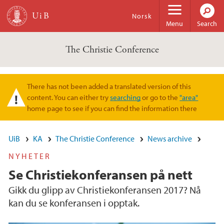
Skip to main content
Norsk
Menu
Search
The Christie Conference
There has not been added a translated version of this
Warning message
content. You can either try
searching
or go to the
"area"
home page to see if you can find the information there
UiB
KA
The Christie Conference
News archive
NYHETER
Se Christiekonferansen på nett
Gikk du glipp av Christiekonferansen 2017? Nå
kan du se konferansen i opptak.