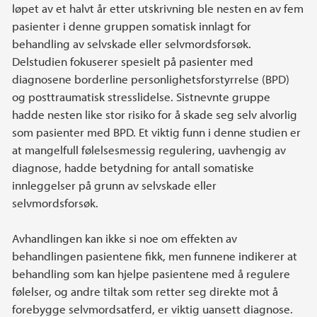
løpet av et halvt år etter utskrivning ble nesten en av fem
pasienter i denne gruppen somatisk innlagt for
behandling av selvskade eller selvmordsforsøk.
Delstudien fokuserer spesielt på pasienter med
diagnosene borderline personlighetsforstyrrelse (BPD)
og posttraumatisk stresslidelse. Sistnevnte gruppe
hadde nesten like stor risiko for å skade seg selv alvorlig
som pasienter med BPD. Et viktig funn i denne studien er
at mangelfull følelsesmessig regulering, uavhengig av
diagnose, hadde betydning for antall somatiske
innleggelser på grunn av selvskade eller
selvmordsforsøk.
Avhandlingen kan ikke si noe om effekten av
behandlingen pasientene fikk, men funnene indikerer at
behandling som kan hjelpe pasientene med å regulere
følelser, og andre tiltak som retter seg direkte mot å
forebygge selvmordsatferd, er viktig uansett diagnose.