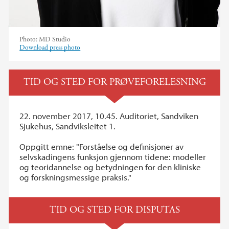
Photo:
MD Studio
Download press photo
TID OG STED FOR PRØVEFORELESNING
22. november 2017, 10.45. Auditoriet, Sandviken
Sjukehus, Sandviksleitet 1.
Oppgitt emne: "Forståelse og definisjoner av
selvskadingens funksjon gjennom tidene: modeller
og teoridannelse og betydningen for den kliniske
og forskningsmessige praksis."
TID OG STED FOR DISPUTAS