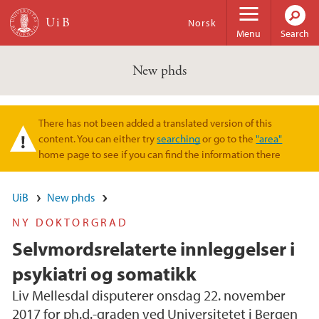
Skip to main content
Norsk
Menu
Search
New phds
There has not been added a translated version of this
Warning message
content. You can either try
searching
or go to the
"area"
home page to see if you can find the information there
UiB
New phds
NY DOKTORGRAD
Selvmordsrelaterte innleggelser i
psykiatri og somatikk
Liv Mellesdal disputerer onsdag 22. november
2017 for ph.d.-graden ved Universitetet i Bergen