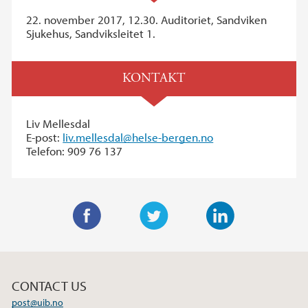
22. november 2017, 12.30. Auditoriet, Sandviken
Sjukehus, Sandviksleitet 1.
KONTAKT
Liv Mellesdal
E-post:
liv.mellesdal@helse-bergen.no
Telefon: 909 76 137
F
T
L
a
w
i
c
i
n
CONTACT US
e
t
k
post@uib.no
b
t
e