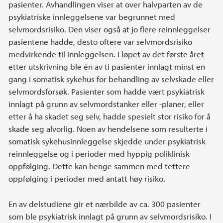
pasienter. Avhandlingen viser at over halvparten av de
psykiatriske innleggelsene var begrunnet med
selvmordsrisiko. Den viser også at jo flere reinnleggelser
pasientene hadde, desto oftere var selvmordsrisiko
medvirkende til innleggelsen. I løpet av det første året
etter utskrivning ble én av ti pasienter innlagt minst en
gang i somatisk sykehus for behandling av selvskade eller
selvmordsforsøk. Pasienter som hadde vært psykiatrisk
innlagt på grunn av selvmordstanker eller -planer, eller
etter å ha skadet seg selv, hadde spesielt stor risiko for å
skade seg alvorlig. Noen av hendelsene som resulterte i
somatisk sykehusinnleggelse skjedde under psykiatrisk
reinnleggelse og i perioder med hyppig poliklinisk
oppfølging. Dette kan henge sammen med tettere
oppfølging i perioder med antatt høy risiko.
En av delstudiene gir et nærbilde av ca. 300 pasienter
som ble psykiatrisk innlagt på grunn av selvmordsrisiko. I