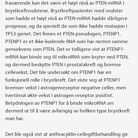
fraværende kan det være et høyt nivå av PTEN-mRNA i
brystkreftsvulstene. Brystkreftpasienter med svulster
som hadde et høyt nivå av PTEN-mRNA hadde dårligere
prognose, og da spesielt de som ikke hadde mutasjon i
TP53-genet. Det finnes et PTEN-pseudogen, PTENP1.
PTENP1 er et ikke-kodende RNA som har nesten samme
gensekvens som PTEN. Det er tidligere vist at PTENP1-
mRNA kan binde seg til mikroRNA som bryter ned PTEN,
og dermed beskytte PTEN i prostatakreft og bremse
cellevekst. Det ble undersøkt om PTENP1 har en
funksjonell rolle i brystkreft. Det viste seg at PTENP1
bremser vekst i østrogenreseptor negative celler, men
tvertimot økte vekst i østrogen reseptor positivt.
Betydningen av PTENP1 for å binde mikroRNA ser
dermed ut til å være avhengig av hvilken type brystkreft
man har.
Det ble også vist at anthracyklin-cellegiftbehandling gir