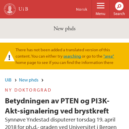
Skip to main content
Norsk
Menu
Search
New phds
There has not been added a translated version of this
Warning message
content. You can either try
searching
or go to the
"area"
home page to see if you can find the information there
UiB
New phds
NY DOKTORGRAD
Betydningen av PTEN og PI3K-
Akt-signalering ved brystkreft
Synnøve Yndestad disputerer torsdag 19. april
2018 for ph.d.- graden ved Universitet i Bergen