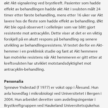
økt Akt-signalering ved brystkreft. Pasienter som hadde
effekt av behandlingen hadde økt Akt i svulsten målt 24
timer etter første behandling, mens etter 16 uker var Akt
lavere hos de fleste som hadde effekt av behandling. Økt
Akt ble også observert i cellelinjer som var blitt gjort
resistente mot antracyklin. Dette viser at det er en viktig
forskjell på en akutt respons på behandling og senere
utvikling av behandlingsresistens. Vi testet derfor en Akt-
hemmer i en preklinisk studie og fant at Akt hemmere
kan motvirke resistens når Akt hemmeren er gitt etter at
kreftsvulsten har utviklet motstandsdyktighet mot
antracyklin-behandling.
Personalia
Synnøve Yndestad (f 1977) er vokst opp i Ålesund. Hun
avla hovedfag i mikrobiologi ved Universitetet i Bergen i
2004. Hun arbeidet deretter som avdelingsingeniør i
Brystkreftgruppen ved Haukeland Universitetssjukehus