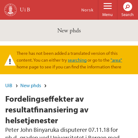
Skip to main content
Norsk
Menu
Search
New phds
There has not been added a translated version of this
Warning message
content. You can either try
searching
or go to the
"area"
home page to see if you can find the information there
UiB
New phds
Fordelingseffekter av
resultatfinansiering av
helsetjenester
Peter John Binyaruka disputerer 07.11.18 for
ph.d.-graden ved Universitetet i Bergen med