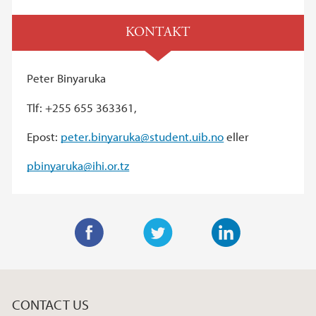
KONTAKT
Peter Binyaruka
Tlf: +255 655 363361,
Epost:
peter.binyaruka@student.uib.no
eller
pbinyaruka@ihi.or.tz
F
T
L
a
w
i
c
i
n
CONTACT US
e
t
k