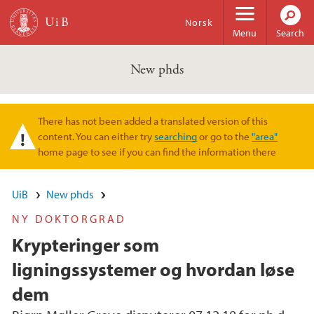
Skip to main content
Norsk
Menu
Search
New phds
There has not been added a translated version of this
Warning message
content. You can either try
searching
or go to the
"area"
home page to see if you can find the information there
UiB
New phds
NY DOKTORGRAD
Krypteringer som
ligningssystemer og hvordan løse
dem