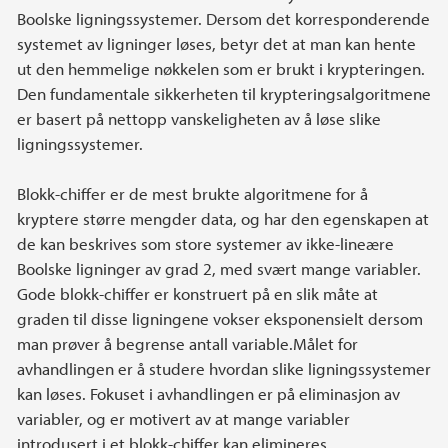
Boolske ligningssystemer. Dersom det korresponderende
systemet av ligninger løses, betyr det at man kan hente
ut den hemmelige nøkkelen som er brukt i krypteringen.
Den fundamentale sikkerheten til krypteringsalgoritmene
er basert på nettopp vanskeligheten av å løse slike
ligningssystemer.
Blokk-chiffer er de mest brukte algoritmene for å
kryptere større mengder data, og har den egenskapen at
de kan beskrives som store systemer av ikke-lineære
Boolske ligninger av grad 2, med svært mange variabler.
Gode blokk-chiffer er konstruert på en slik måte at
graden til disse ligningene vokser eksponensielt dersom
man prøver å begrense antall variable.Målet for
avhandlingen er å studere hvordan slike ligningssystemer
kan løses. Fokuset i avhandlingen er på eliminasjon av
variabler, og er motivert av at mange variabler
introdusert i et blokk-chiffer kan elimineres.