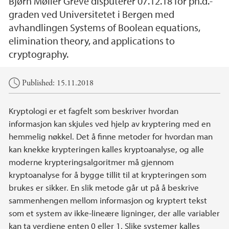
Bjørn Møller Greve disputerer 07.12.18 for ph.d.-
graden ved Universitetet i Bergen med
avhandlingen Systems of Boolean equations,
elimination theory, and applications to
cryptography.
Main content
Published: 15.11.2018
Kryptologi er et fagfelt som beskriver hvordan
informasjon kan skjules ved hjelp av kryptering med en
hemmelig nøkkel. Det å finne metoder for hvordan man
kan knekke krypteringen kalles kryptoanalyse, og alle
moderne krypteringsalgoritmer må gjennom
kryptoanalyse for å bygge tillit til at krypteringen som
brukes er sikker. En slik metode går ut på å beskrive
sammenhengen mellom informasjon og kryptert tekst
som et system av ikke-lineære ligninger, der alle variabler
kan ta verdiene enten 0 eller 1. Slike systemer kalles