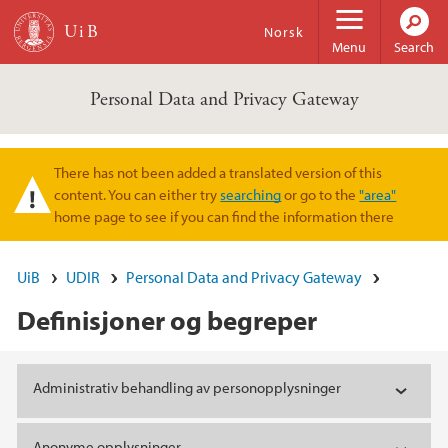
Skip to main content
Norsk
Menu
Search
Personal Data and Privacy Gateway
There has not been added a translated version of this
Warning message
content. You can either try
searching
or go to the
"area"
home page to see if you can find the information there
UiB
UDIR
Personal Data and Privacy Gateway
Definisjoner og begreper
Main content
Administrativ behandling av personopplysninger
Anonyme opplysninger