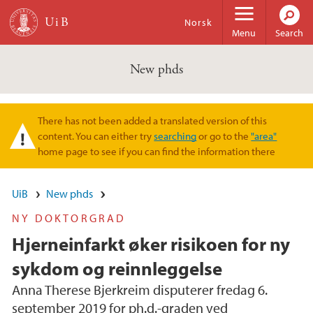
Skip to main content
Norsk
Menu
Search
New phds
There has not been added a translated version of this
Warning message
content. You can either try
searching
or go to the
"area"
home page to see if you can find the information there
UiB
New phds
NY DOKTORGRAD
Hjerneinfarkt øker risikoen for ny
sykdom og reinnleggelse
Anna Therese Bjerkreim disputerer fredag 6.
september 2019 for ph.d.-graden ved