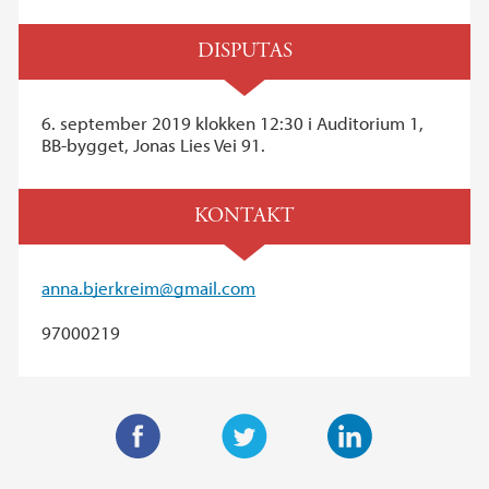
DISPUTAS
6. september 2019 klokken 12:30 i Auditorium 1,
BB-bygget, Jonas Lies Vei 91.
KONTAKT
anna.bjerkreim@gmail.com
97000219
F
T
L