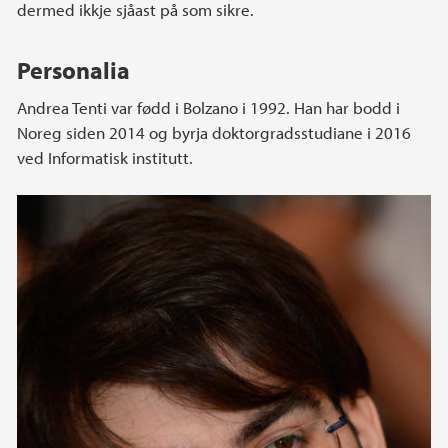
dermed ikkje sjåast på som sikre.
Personalia
Andrea Tenti var fødd i Bolzano i 1992. Han har bodd i
Noreg siden 2014 og byrja doktorgradsstudiane i 2016
ved Informatisk institutt.