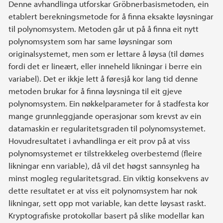
Denne avhandlinga utforskar Gröbnerbasismetoden, ein
etablert berekningsmetode for å finna eksakte løysningar
til polynomsystem. Metoden går ut på å finna eit nytt
polynomsystem som har same løysningar som
originalsystemet, men som er lettare å løysa (til dømes
fordi det er lineært, eller inneheld likningar i berre ein
variabel). Det er ikkje lett å føresjå kor lang tid denne
metoden brukar for å finna løysninga til eit gjeve
polynomsystem. Ein nøkkelparameter for å stadfesta kor
mange grunnleggjande operasjonar som krevst av ein
datamaskin er regularitetsgraden til polynomsystemet.
Hovudresultatet i avhandlinga er eit prov på at viss
polynomsystemet er tilstrekkeleg overbestemd (fleire
likningar enn variable), då vil det høgst sannsynleg ha
minst mogleg regularitetsgrad. Ein viktig konsekvens av
dette resultatet er at viss eit polynomsystem har nok
likningar, sett opp mot variable, kan dette løysast raskt.
Kryptografiske protokollar basert på slike modellar kan