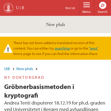
Skip to main content
Norsk
Menu
Search
New phds
There has not been added a translated version of this
Warning message
content. You can either try
searching
or go to the
"area"
home page to see if you can find the information there
UiB
New phds
NY DOKTORGRAD
Gröbnerbasismetoden i
kryptografi
Andrea Tenti disputerer 18.12.19 for ph.d.-graden
ved Universitetet i Bergen med avhandlingen