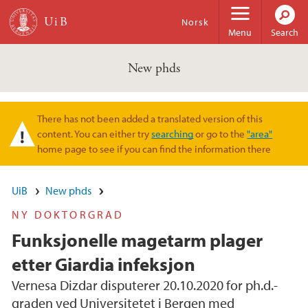
Skip to main content
Norsk
Menu
Search
New phds
There has not been added a translated version of this
Warning message
content. You can either try
searching
or go to the
"area"
home page to see if you can find the information there
UiB
New phds
NY DOKTORGRAD
Funksjonelle magetarm plager
etter Giardia infeksjon
Vernesa Dizdar disputerer 20.10.2020 for ph.d.-
graden ved Universitetet i Bergen med