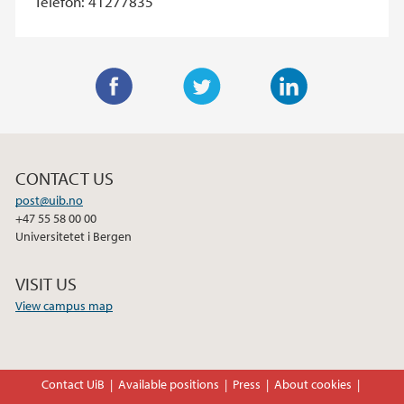
Telefon: 41277835
F
T
L
a
w
i
c
i
n
CONTACT US
e
t
k
post@uib.no
b
t
e
+47 55 58 00 00
o
e
d
Universitetet i Bergen
o
r
I
k
n
VISIT US
View campus map
Contact UiB
Available positions
Press
About cookies