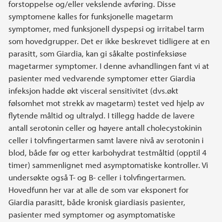
forstoppelse og/eller vekslende avføring. Disse
symptomene kalles for funksjonelle magetarm
symptomer, med funksjonell dyspepsi og irritabel tarm
som hovedgrupper. Det er ikke beskrevet tidligere at en
parasitt, som Giardia, kan gi såkalte postinfeksiøse
magetarmer symptomer. I denne avhandlingen fant vi at
pasienter med vedvarende symptomer etter Giardia
infeksjon hadde økt visceral sensitivitet (dvs.økt
følsomhet mot strekk av magetarm) testet ved hjelp av
flytende måltid og ultralyd. I tillegg hadde de lavere
antall serotonin celler og høyere antall cholecystokinin
celler i tolvfingertarmen samt lavere nivå av serotonin i
blod, både før og etter karbohydrat testmåltid (opptil 4
timer) sammenlignet med asymptomatiske kontroller. Vi
undersøkte også T- og B- celler i tolvfingertarmen.
Hovedfunn her var at alle de som var eksponert for
Giardia parasitt, både kronisk giardiasis pasienter,
pasienter med symptomer og asymptomatiske