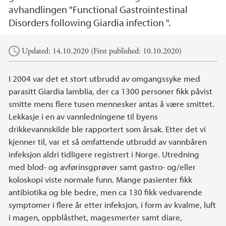
avhandlingen "Functional Gastrointestinal
Disorders following Giardia infection ".
Main content
Updated: 14.10.2020 (First published: 10.10.2020)
I 2004 var det et stort utbrudd av omgangssyke med
parasitt Giardia lamblia, der ca 1300 personer fikk påvist
smitte mens flere tusen mennesker antas å være smittet.
Lekkasje i en av vannledningene til byens
drikkevannskilde ble rapportert som årsak. Etter det vi
kjenner til, var et så omfattende utbrudd av vannbåren
infeksjon aldri tidligere registrert i Norge. Utredning
med blod- og avførinsgprøver samt gastro- og/eller
koloskopi viste normale funn. Mange pasienter fikk
antibiotika og ble bedre, men ca 130 fikk vedvarende
symptomer i flere år etter infeksjon, i form av kvalme, luft
i magen, oppblåsthet, magesmerter samt diare,