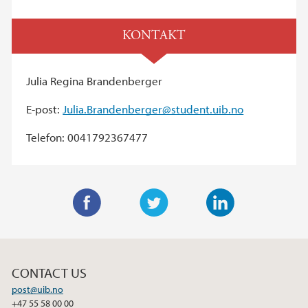
KONTAKT
Julia Regina Brandenberger
E-post:
Julia.Brandenberger@student.uib.no
Telefon: 0041792367477
F
T
L
a
w
i
c
i
n
CONTACT US
e
t
k
post@uib.no
b
t
e
+47 55 58 00 00