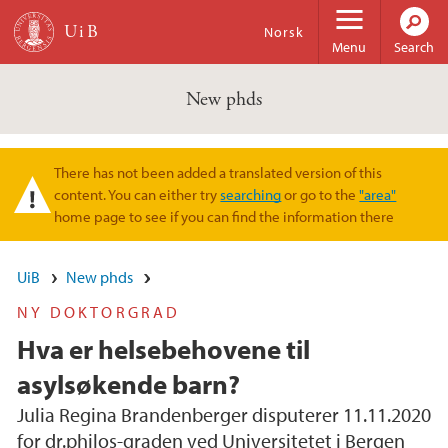
Skip to main content
Norsk
Menu
Search
New phds
There has not been added a translated version of this
Warning message
content. You can either try
searching
or go to the
"area"
home page to see if you can find the information there
UiB
New phds
NY DOKTORGRAD
Hva er helsebehovene til
asylsøkende barn?
Julia Regina Brandenberger disputerer 11.11.2020
for dr.philos-graden ved Universitetet i Bergen