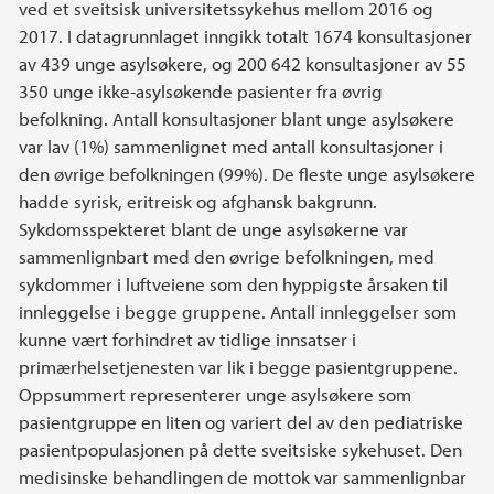
ved et sveitsisk universitetssykehus mellom 2016 og
2017. I datagrunnlaget inngikk totalt 1674 konsultasjoner
av 439 unge asylsøkere, og 200 642 konsultasjoner av 55
350 unge ikke-asylsøkende pasienter fra øvrig
befolkning. Antall konsultasjoner blant unge asylsøkere
var lav (1%) sammenlignet med antall konsultasjoner i
den øvrige befolkningen (99%). De fleste unge asylsøkere
hadde syrisk, eritreisk og afghansk bakgrunn.
Sykdomsspekteret blant de unge asylsøkerne var
sammenlignbart med den øvrige befolkningen, med
sykdommer i luftveiene som den hyppigste årsaken til
innleggelse i begge gruppene. Antall innleggelser som
kunne vært forhindret av tidlige innsatser i
primærhelsetjenesten var lik i begge pasientgruppene.
Oppsummert representerer unge asylsøkere som
pasientgruppe en liten og variert del av den pediatriske
pasientpopulasjonen på dette sveitsiske sykehuset. Den
medisinske behandlingen de mottok var sammenlignbar