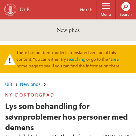
Skip to main content
Norsk
Menu
Search
New phds
There has not been added a translated version of this
Warning message
content. You can either try
searching
or go to the
"area"
home page to see if you can find the information there
UiB
New phds
NY DOKTORGRAD
Lys som behandling for
søvnproblemer hos personer med
demens