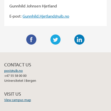
Gunnhild Johnsen Hjetland
E-post:
Gunnhild.Hjetland@uib.no
F
T
L
a
w
i
c
i
n
CONTACT US
e
t
k
post@uib.no
b
t
e
+47 55 58 00 00
o
e
d
Universitetet i Bergen
o
r
I
k
n
VISIT US
View campus map