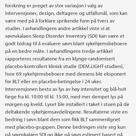
forskning er preget av stor variasjon i valg av
intervensjoner, design, deltagere og utfallsmål, som kan
være med på å forklare sprikende funn på tvers av
studier. I avhandlingens andre artikkel viste vi at
søvnskalaen Sleep Disorder Inventory (SDI) kan være et
godt bidrag til å evaluere søvn blant sykehjemsbeboere
på en bedre måte. I avhandlingens tredje artikkel
rapporteres resultatene fra en klynge-randomisert
placebo-kontrollert klinisk studie (DEM.LIGHT-studien),
hvor 69 sykehjemsbeboere med demens ble eksponert
for BLT eller en placebo-betingelse i 24 uker.
Intervensjonen besto av lys av høy intensitet og blå-hvit
farge fra kl. 10:00 til kl. 15:00, med mer dempet lys på
morgen og kveld. Lyset ble installert i taket i stuen på de
deltakende sykehjemsavdelingene. Resultatene viste en
bedring i søvn blant dem som fikk BLT sammenlignet
med placebo-gruppen. Denne bedringen viste seg kun
på søvnskalaen SDI og ikke på søvn estimert basert på