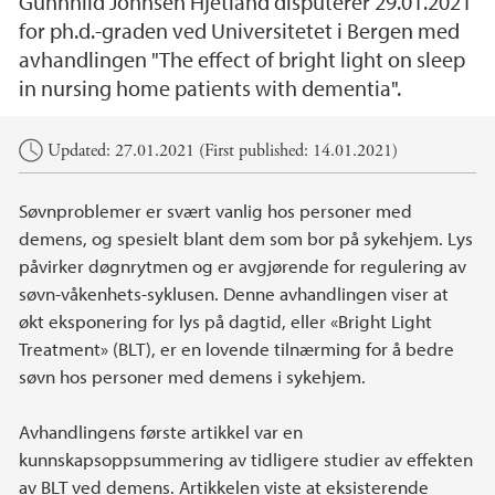
Gunnhild Johnsen Hjetland disputerer 29.01.2021
for ph.d.-graden ved Universitetet i Bergen med
avhandlingen "The effect of bright light on sleep
in nursing home patients with dementia".
Main content
Updated: 27.01.2021 (First published: 14.01.2021)
Søvnproblemer er svært vanlig hos personer med
demens, og spesielt blant dem som bor på sykehjem. Lys
påvirker døgnrytmen og er avgjørende for regulering av
søvn-våkenhets-syklusen. Denne avhandlingen viser at
økt eksponering for lys på dagtid, eller «Bright Light
Treatment» (BLT), er en lovende tilnærming for å bedre
søvn hos personer med demens i sykehjem.
Avhandlingens første artikkel var en
kunnskapsoppsummering av tidligere studier av effekten
av BLT ved demens. Artikkelen viste at eksisterende