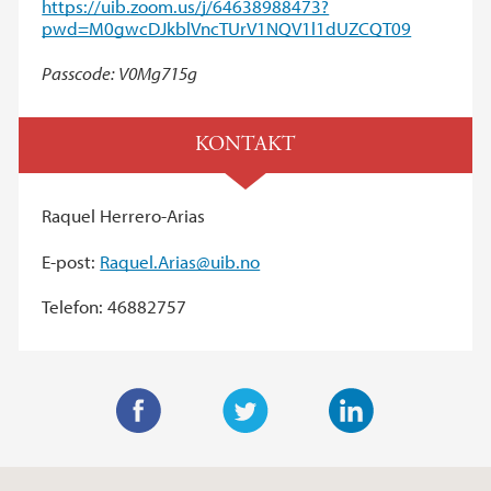
https://uib.zoom.us/j/64638988473?
pwd=M0gwcDJkblVncTUrV1NQV1l1dUZCQT09
Passcode: V0Mg715g
KONTAKT
Raquel Herrero-Arias
E-post:
Raquel.Arias@uib.no
Telefon: 46882757
F
T
L
a
w
i