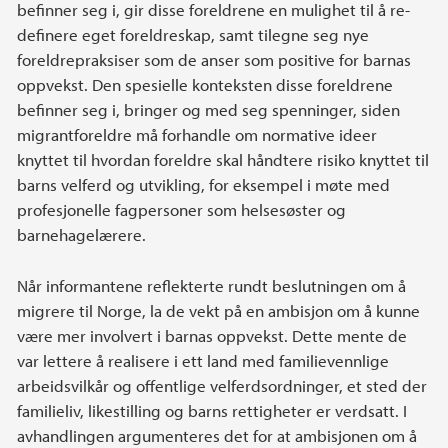
befinner seg i, gir disse foreldrene en mulighet til å re-
definere eget foreldreskap, samt tilegne seg nye
foreldrepraksiser som de anser som positive for barnas
oppvekst. Den spesielle konteksten disse foreldrene
befinner seg i, bringer og med seg spenninger, siden
migrantforeldre må forhandle om normative ideer
knyttet til hvordan foreldre skal håndtere risiko knyttet til
barns velferd og utvikling, for eksempel i møte med
profesjonelle fagpersoner som helsesøster og
barnehagelærere.
Når informantene reflekterte rundt beslutningen om å
migrere til Norge, la de vekt på en ambisjon om å kunne
være mer involvert i barnas oppvekst. Dette mente de
var lettere å realisere i ett land med familievennlige
arbeidsvilkår og offentlige velferdsordninger, et sted der
familieliv, likestilling og barns rettigheter er verdsatt. I
avhandlingen argumenteres det for at ambisjonen om å