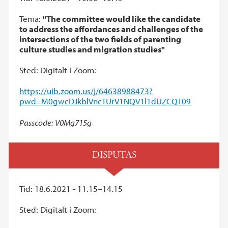
Tema:
"The committee would like the candidate
to address the affordances and challenges of the
intersections of the two fields of parenting
culture studies and migration studies"
Sted: Digitalt i Zoom:
https://uib.zoom.us/j/64638988473?
pwd=M0gwcDJkblVncTUrV1NQV1l1dUZCQT09
Passcode: V0Mg715g
DISPUTAS
Tid: 18.6.2021 - 11.15–14.15
Sted: Digitalt i Zoom: