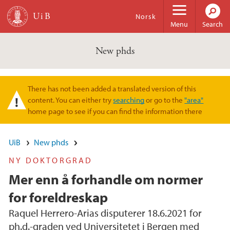
Skip to main content
Norsk
Menu
Search
New phds
There has not been added a translated version of this
Warning message
content. You can either try
searching
or go to the
"area"
home page to see if you can find the information there
UiB
New phds
NY DOKTORGRAD
Mer enn å forhandle om normer
for foreldreskap
Raquel Herrero-Arias disputerer 18.6.2021 for
ph.d.-graden ved Universitetet i Bergen med