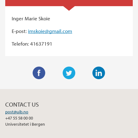
Inger Marie Skoie
E-post:
imskoie@gmail.com
Telefon: 41637191
F
T
L
a
w
i
c
i
n
CONTACT US
e
t
k
post@uib.no
b
t
e
+47 55 58 00 00
o
e
d
Universitetet i Bergen
o
r
I
k
n