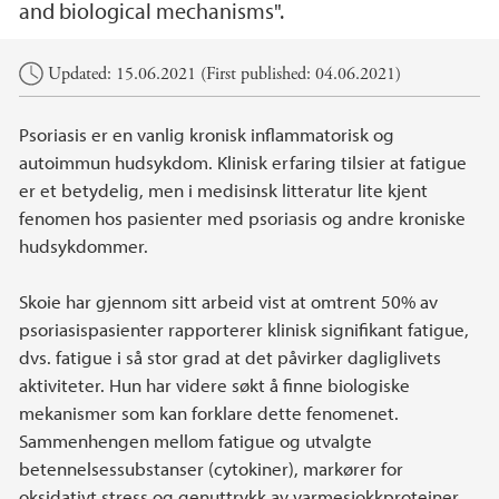
and biological mechanisms".
Main content
Updated: 15.06.2021 (First published: 04.06.2021)
Psoriasis er en vanlig kronisk inflammatorisk og
autoimmun hudsykdom. Klinisk erfaring tilsier at fatigue
er et betydelig, men i medisinsk litteratur lite kjent
fenomen hos pasienter med psoriasis og andre kroniske
hudsykdommer.
Skoie har gjennom sitt arbeid vist at omtrent 50% av
psoriasispasienter rapporterer klinisk signifikant fatigue,
dvs. fatigue i så stor grad at det påvirker dagliglivets
aktiviteter. Hun har videre søkt å finne biologiske
mekanismer som kan forklare dette fenomenet.
Sammenhengen mellom fatigue og utvalgte
betennelsessubstanser (cytokiner), markører for
oksidativt stress og genuttrykk av varmesjokkproteiner