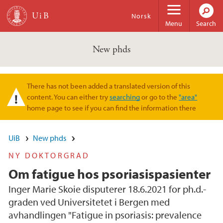
Skip to main content
Norsk
Menu
Search
New phds
There has not been added a translated version of this
Warning message
content. You can either try
searching
or go to the
"area"
home page to see if you can find the information there
UiB
New phds
NY DOKTORGRAD
Om fatigue hos psoriasispasienter
Inger Marie Skoie disputerer 18.6.2021 for ph.d.-
graden ved Universitetet i Bergen med
avhandlingen "Fatigue in psoriasis: prevalence