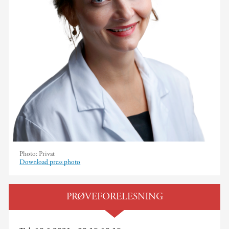
Photo:
Privat
Download press photo
PRØVEFORELESNING