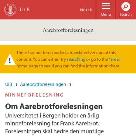
Skip to main content
Norsk
Menu
Search
Aarebrotforelesningen
There has not been added a translated version of this
Warning message
content. You can either try
searching
or go to the
"area"
home page to see if you can find the information there
UiB
Aarebrotforelesningen
MINNEFORELESNING
Om Aarebrotforelesningen
Universitetet i Bergen holder en årlig
minneforelesning for Frank Aarebrot.
Forelesningen skal hedre den muntlige