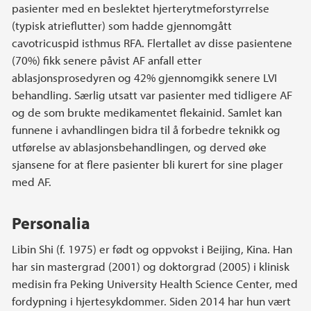
pasienter med en beslektet hjerterytmeforstyrrelse
(typisk atrieflutter) som hadde gjennomgått
cavotricuspid isthmus RFA. Flertallet av disse pasientene
(70%) fikk senere påvist AF anfall etter
ablasjonsprosedyren og 42% gjennomgikk senere LVI
behandling. Særlig utsatt var pasienter med tidligere AF
og de som brukte medikamentet flekainid. Samlet kan
funnene i avhandlingen bidra til å forbedre teknikk og
utførelse av ablasjonsbehandlingen, og derved øke
sjansene for at flere pasienter bli kurert for sine plager
med AF.
Personalia
Libin Shi (f. 1975) er født og oppvokst i Beijing, Kina. Han
har sin mastergrad (2001) og doktorgrad (2005) i klinisk
medisin fra Peking University Health Science Center, med
fordypning i hjertesykdommer. Siden 2014 har hun vært