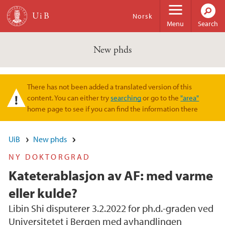
Skip to main content
Norsk
Menu
Search
New phds
There has not been added a translated version of this
Warning message
content. You can either try
searching
or go to the
"area"
home page to see if you can find the information there
UiB
New phds
NY DOKTORGRAD
Kateterablasjon av AF: med varme
eller kulde?
Libin Shi disputerer 3.2.2022 for ph.d.-graden ved
Universitetet i Bergen med avhandlingen