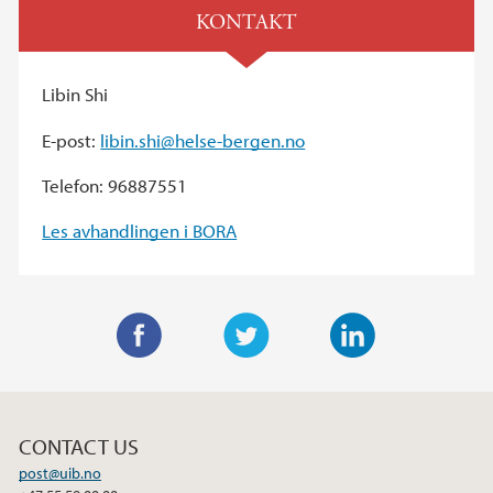
KONTAKT
Libin Shi
E-post:
libin.shi@helse-bergen.no
Telefon: 96887551
Les avhandlingen i BORA
F
T
L
a
w
i
c
i
n
CONTACT US
e
t
k
post@uib.no
b
t
e