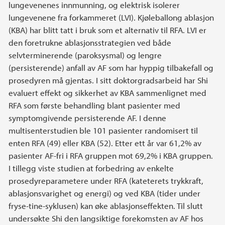
lungevenenes innmunning, og elektrisk isolerer
lungevenene fra forkammeret (LVI). Kjøleballong ablasjon
(KBA) har blitt tatt i bruk som et alternativ til RFA. LVI er
den foretrukne ablasjonsstrategien ved både
selvterminerende (paroksysmal) og lengre
(persisterende) anfall av AF som har hyppig tilbakefall og
prosedyren må gjentas. I sitt doktorgradsarbeid har Shi
evaluert effekt og sikkerhet av KBA sammenlignet med
RFA som første behandling blant pasienter med
symptomgivende persisterende AF. I denne
multisenterstudien ble 101 pasienter randomisert til
enten RFA (49) eller KBA (52). Etter ett år var 61,2% av
pasienter AF-fri i RFA gruppen mot 69,2% i KBA gruppen.
I tillegg viste studien at forbedring av enkelte
prosedyreparametere under RFA (kateterets trykkraft,
ablasjonsvarighet og energi) og ved KBA (tider under
fryse-tine-syklusen) kan øke ablasjonseffekten. Til slutt
undersøkte Shi den langsiktige forekomsten av AF hos