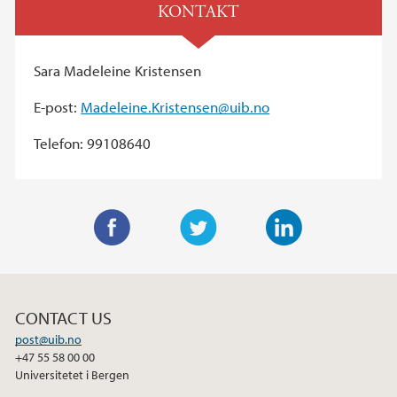
KONTAKT
Sara Madeleine Kristensen
E-post:
Madeleine.Kristensen@uib.no
Telefon: 99108640
F
T
L
a
w
i
c
i
n
CONTACT US
e
t
k
post@uib.no
b
t
e
+47 55 58 00 00
o
e
d
Universitetet i Bergen
o
r
I