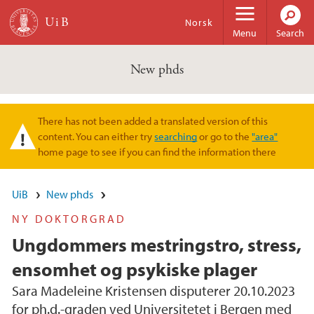
Skip to main content
Norsk
Menu
Search
New phds
There has not been added a translated version of this
Warning message
content. You can either try
searching
or go to the
"area"
home page to see if you can find the information there
UiB
New phds
NY DOKTORGRAD
Ungdommers mestringstro, stress,
ensomhet og psykiske plager
Sara Madeleine Kristensen disputerer 20.10.2023
for ph.d.-graden ved Universitetet i Bergen med