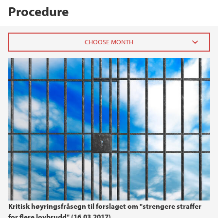
Procedure
2023
December (2)
November (2)
2022
2021
2020
2018
Kritisk høyringsfråsegn til forslaget om "strengere straffer
for flere lovbrudd" (16.03.2017)