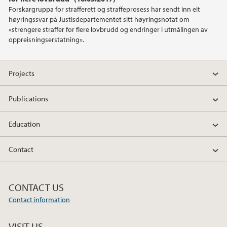
2017
Forskargruppa for strafferett og straffeprosess har sendt inn eit
høyringssvar på Justisdepartementet sitt høyringsnotat om
2015
«strengere straffer for flere lovbrudd og endringer i utmålingen av
oppreisningserstatning».
2014
Projects
2013
Publications
2012
Education
Contact
CONTACT US
Contact information
VISIT US