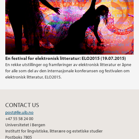
2021
2019
2017
En festival for elektronisk litteratur: ELO2015 (19.07.2015)
2016
En rekke utstillinger og framføringer av elektronisk litteratur er åpne
for alle som del av den internasjonale konferansen og festivalen om
2015
elektronisk litteratur, ELO2015.
2013
CONTACT US
2012
post@lle.uib.no
+47 55 58 24 00
2011
Universitetet i Bergen
Institutt for lingvistiske, litterære og estetiske studier
Postboks 7805