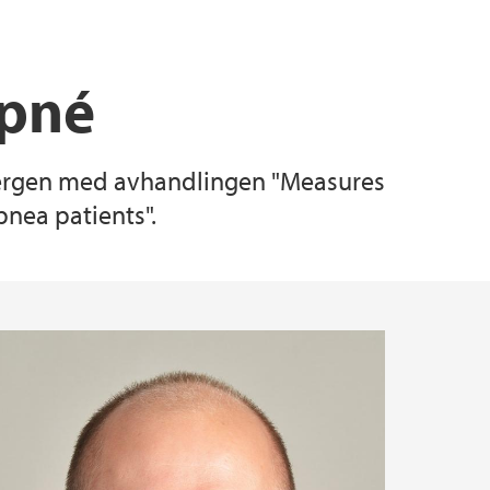
apné
i Bergen med avhandlingen "Measures
pnea patients".