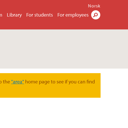
Norsk
m
Library
For students
For employees
Search
o the
"area"
home page to see if you can find