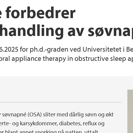
e forbedrer
handling av søvn
.6.2025 for ph.d.-graden ved Universitetet 
oral appliance therapy in obstructive sleep a
 søvnapné (OSA) sliter med dårlig søvn og økt
erte- og karsykdommer, diabetes, reflux og
 blant annet snorking på natten, uttalt