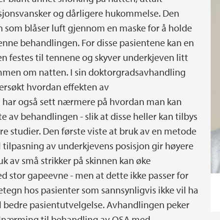
trasjonsvansker og dårligere hukommelse. Den
 som blåser luft gjennom en maske for å holde
 denne behandlingen. For disse pasientene kan en
n festes til tennene og skyver underkjeven litt
sammen om natten. I sin doktorgradsavhandling
ersøkt hvordan effekten av
 har også sett nærmere på hvordan man kan
te av behandlingen - slik at disse heller kan tilbys
e studier. Den første viste at bruk av en metode
l tilpasning av underkjevens posisjon gir høyere
uk av små strikker på skinnen kan øke
 stor gapeevne - men at dette ikke passer for
netegn hos pasienter som sannsynligvis ikke vil ha
il bedre pasientutvelgelse. Avhandlingen peker
tilnærming til behandling av OSA med