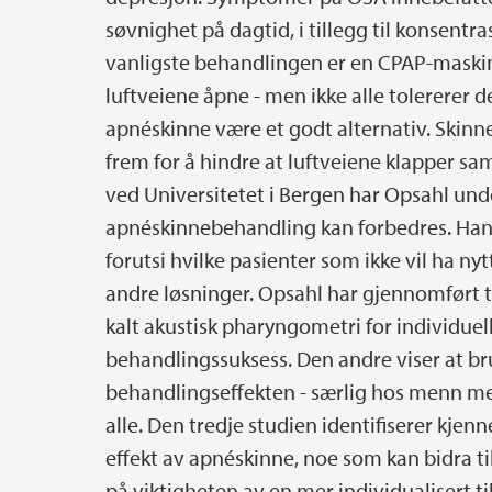
søvnighet på dagtid, i tillegg til konsen
vanligste behandlingen er en CPAP-maskin
luftveiene åpne - men ikke alle tolererer
apnéskinne være et godt alternativ. Skinne
frem for å hindre at luftveiene klapper 
ved Universitetet i Bergen har Opsahl und
apnéskinnebehandling kan forbedres. Han
forutsi hvilke pasienter som ikke vil ha nyt
andre løsninger. Opsahl har gjennomført tr
kalt akustisk pharyngometri for individuel
behandlingssuksess. Den andre viser at br
behandlingseffekten - særlig hos menn med
alle. Den tredje studien identifiserer kjen
effekt av apnéskinne, noe som kan bidra t
på viktigheten av en mer individualisert 