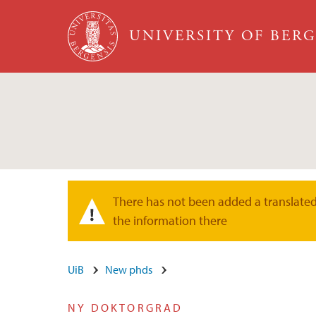
Skip to main content
UNIVERSITY OF BER
There has not been added a translated 
Warning message
the information there
UiB
New phds
NY DOKTORGRAD