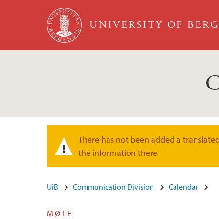
Skip to main content
UNIVERSITY OF BER
C
There has not been added a translated 
Warning message
the information there
UiB
Communication Division
Calendar
MØTE