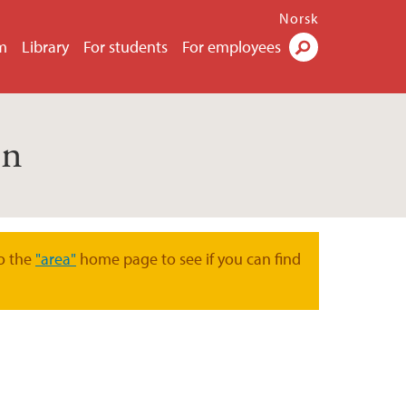
Norsk
m
Library
For students
For employees
Search
on
o the
"area"
home page to see if you can find