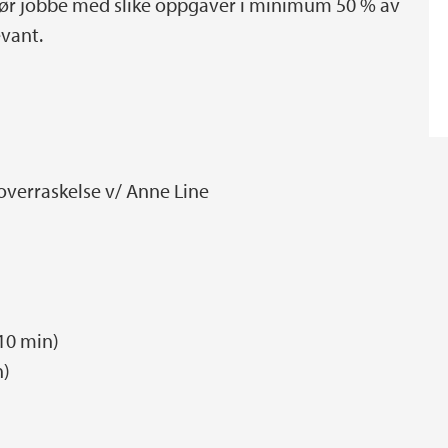
 bør jobbe med slike oppgaver i minimum 50 % av
evant.
 overraskelse v/ Anne Line
10 min)
n)