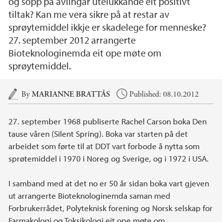
og sopp på avlingar utelukkande eit positivt
tiltak? Kan me vera sikre på at restar av
sprøytemiddel ikkje er skadelege for menneske?
27. september 2012 arrangerte
Bioteknologinemda eit ope møte om
sprøytemiddel.
Main content
By
MARIANNE BRATTÅS
Published: 08.10.2012
27. september 1968 publiserte Rachel Carson boka Den
tause våren (Silent Spring). Boka var starten på det
arbeidet som førte til at DDT vart forbode å nytta som
sprøtemiddel i 1970 i Noreg og Sverige, og i 1972 i USA.
I samband med at det no er 50 år sidan boka vart gjeven
ut arrangerte Bioteknologinemda saman med
Forbrukerrådet, Polyteknisk forening og Norsk selskap for
Farmakologi og Toksikologi eit ope møte om