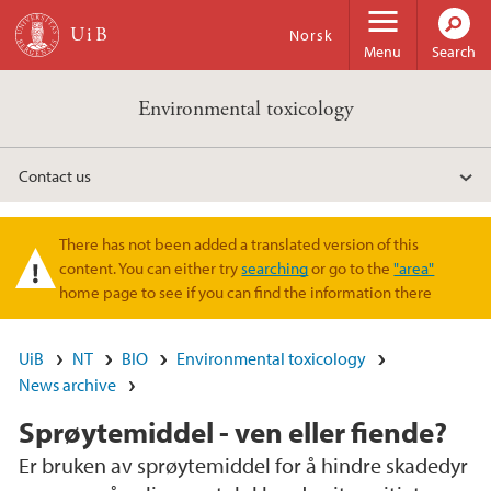
Skip to main content
Norsk
Menu
Search
Environmental toxicology
Contact us
There has not been added a translated version of this
Warning message
content. You can either try
searching
or go to the
"area"
home page to see if you can find the information there
UiB
NT
BIO
Environmental toxicology
News archive
Sprøytemiddel - ven eller fiende?
Er bruken av sprøytemiddel for å hindre skadedyr