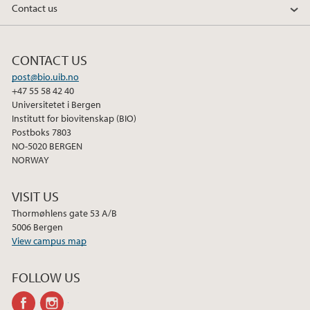
Contact us
c
i
n
e
t
k
b
t
e
CONTACT US
o
e
d
post@bio.uib.no
o
r
I
+47 55 58 42 40
k
n
Universitetet i Bergen
Institutt for biovitenskap (BIO)
Postboks 7803
NO-5020 BERGEN
NORWAY
VISIT US
Thormøhlens gate 53 A/B
5006 Bergen
View campus map
FOLLOW US
facebook
instagram