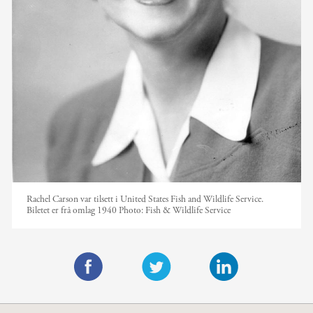
Rachel Carson var tilsett i United States Fish and Wildlife Service.
Biletet er frå omlag 1940
Photo:
Fish & Wildlife Service
F
T
L
a
w
i