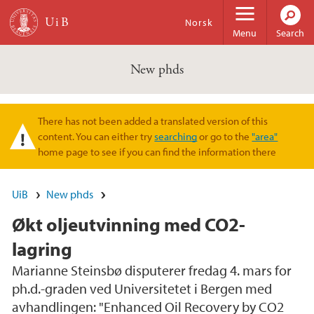
Skip to main content
Norsk
Menu
Search
New phds
There has not been added a translated version of this
Warning message
content. You can either try
searching
or go to the
"area"
home page to see if you can find the information there
UiB
New phds
Økt oljeutvinning med CO2-
lagring
Marianne Steinsbø disputerer fredag 4. mars for
ph.d.-graden ved Universitetet i Bergen med
avhandlingen: "Enhanced Oil Recovery by CO2