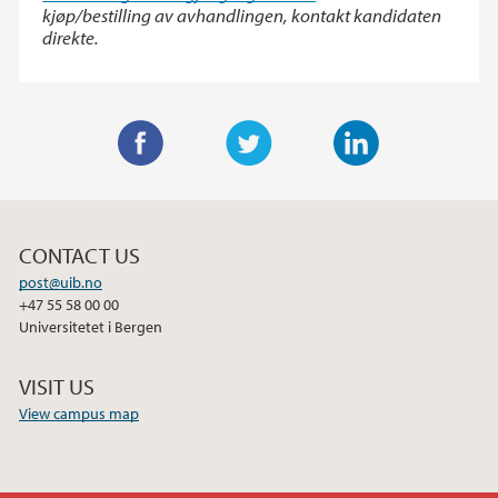
kjøp/bestilling av avhandlingen, kontakt kandidaten
direkte.
F
T
L
a
w
i
c
i
n
CONTACT US
e
t
k
post@uib.no
b
t
e
+47 55 58 00 00
o
e
d
Universitetet i Bergen
o
r
I
k
n
VISIT US
View campus map