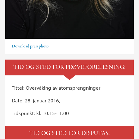
Download press photo
TID OG STED FOR PRØVEFORELESNING:
Tittel: Overvåking av atomsprengninger
Dato: 28. januar 2016,
Tidspunkt: kl. 10.15-11.00
TID OG STED FOR DISPUTAS: