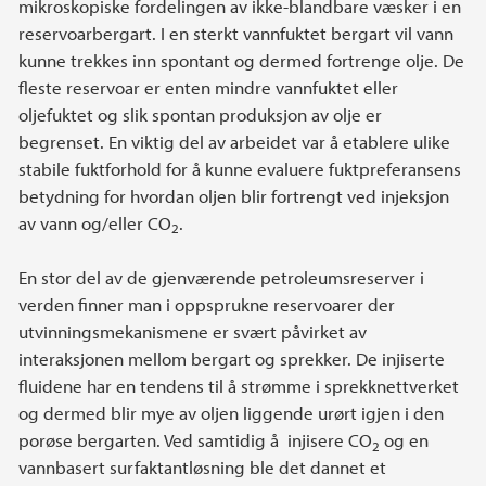
mikroskopiske fordelingen av ikke-blandbare væsker i en
reservoarbergart. I en sterkt vannfuktet bergart vil vann
kunne trekkes inn spontant og dermed fortrenge olje. De
fleste reservoar er enten mindre vannfuktet eller
oljefuktet og slik spontan produksjon av olje er
begrenset. En viktig del av arbeidet var å etablere ulike
stabile fuktforhold for å kunne evaluere fuktpreferansens
betydning for hvordan oljen blir fortrengt ved injeksjon
av vann og/eller CO
.
2
En stor del av de gjenværende petroleumsreserver i
verden finner man i oppsprukne reservoarer der
utvinningsmekanismene er svært påvirket av
interaksjonen mellom bergart og sprekker. De injiserte
fluidene har en tendens til å strømme i sprekknettverket
og dermed blir mye av oljen liggende urørt igjen i den
porøse bergarten. Ved samtidig å injisere CO
og en
2
vannbasert surfaktantløsning ble det dannet et