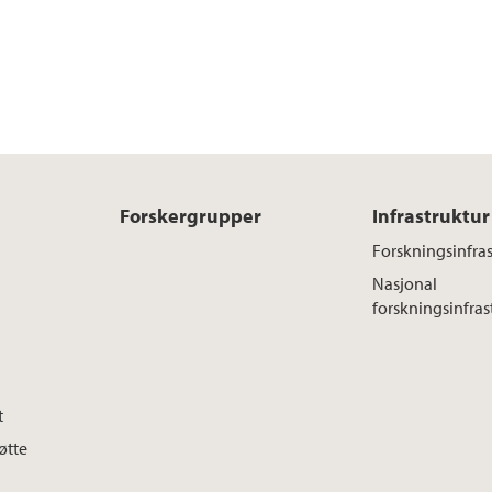
Forskergrupper
Infrastruktur
Forskningsinfras
Nasjonal
forskningsinfras
t
øtte