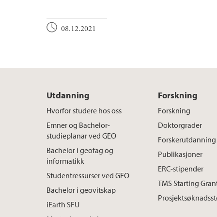
08.12.2021
Utdanning
Forskning
Hvorfor studere hos oss
Forskning
Emner og Bachelor-
Doktorgrader
studieplanar ved GEO
Forskerutdanning
Bachelor i geofag og
Publikasjoner
informatikk
ERC-stipender
Studentressurser ved GEO
TMS Starting Gran
Bachelor i geovitskap
Prosjektsøknadsst
iEarth SFU