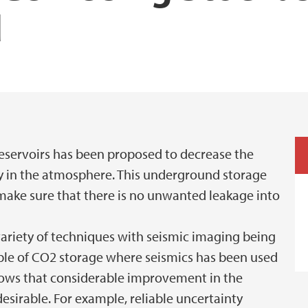
d
Felt, forskningstokt 
GEO i media
Utveksling
Sentre ved GEO
Praksismuligheter
eservoirs has been proposed to decrease the
y in the atmosphere. This underground storage
 make sure that there is no unwanted leakage into
variety of techniques with seismic imaging being
le of CO2 storage where seismics has been used
shows that considerable improvement in the
sirable. For example, reliable uncertainty