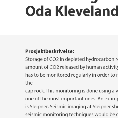
Oda Klevelan
Master i geovitskap
Prosjektsøknadsstøtte
Forsknings- og formidlingspriser etc
Tema for masteroppgåver i geovitskap
Institutt for geovitenskap – historie
Masterstudent ved GEO
Prosjektbeskrivelse:
Hovedinnhold
Storage of CO2 in depleted hydrocarbon r
amount of CO2 released by human activit
has to be monitored regularly in order to
the
cap rock. This monitoring is done using a 
one of the most important ones. An examp
is Sleipner. Seismic imaging at Sleipner 
seismic monitoring techniques would be de