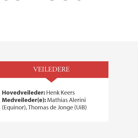
og reiser - Informasjon for studenter
VEILEDERE
Hovedveileder:
Henk Keers
Medveileder(e):
Mathias Alerini
(Equinor), Thomas de Jonge (UiB)