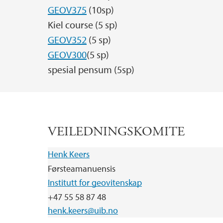
GEOV375
(10sp)
Kiel course (5 sp)
GEOV352
(5 sp)
GEOV300
(5 sp)
spesial pensum (5sp)
VEILEDNINGSKOMITE
Henk Keers
Førsteamanuensis
Institutt for geovitenskap
+47 55 58 87 48
henk.keers@uib.no