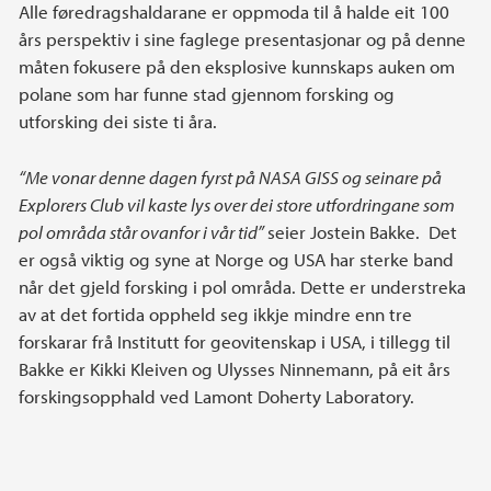
Alle føredragshaldarane er oppmoda til å halde eit 100
års perspektiv i sine faglege presentasjonar og på denne
måten fokusere på den eksplosive kunnskaps auken om
polane som har funne stad gjennom forsking og
utforsking dei siste ti åra.
“Me vonar denne dagen fyrst på NASA GISS og seinare på
Explorers Club vil kaste lys over dei store utfordringane som
pol områda står ovanfor i vår tid”
seier Jostein Bakke. Det
er også viktig og syne at Norge og USA har sterke band
når det gjeld forsking i pol områda. Dette er understreka
av at det fortida oppheld seg ikkje mindre enn tre
forskarar frå Institutt for geovitenskap i USA, i tillegg til
Bakke er Kikki Kleiven og Ulysses Ninnemann, på eit års
forskingsopphald ved Lamont Doherty Laboratory.