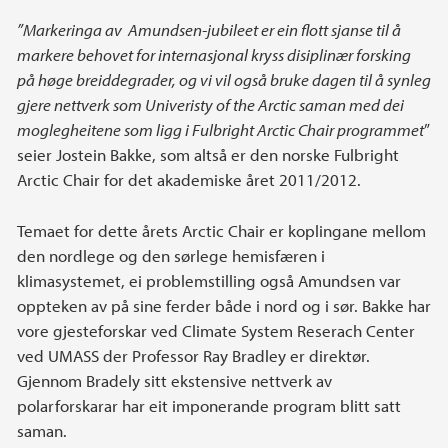
”Markeringa av Amundsen-jubileet er ein flott sjanse til å
markere behovet for internasjonal kryss disiplinær forsking
på høge breiddegrader, og vi vil også bruke dagen til å synleg
gjere nettverk som Univeristy of the Arctic saman med dei
moglegheitene som ligg i Fulbright Arctic Chair programmet
”
seier Jostein Bakke, som altså er den norske Fulbright
Arctic Chair for det akademiske året 2011/2012.
Temaet for dette årets Arctic Chair er koplingane mellom
den nordlege og den sørlege hemisfæren i
klimasystemet, ei problemstilling også Amundsen var
oppteken av på sine ferder både i nord og i sør. Bakke har
vore gjesteforskar ved Climate System Reserach Center
ved UMASS der Professor Ray Bradley er direktør.
Gjennom Bradely sitt ekstensive nettverk av
polarforskarar har eit imponerande program blitt satt
saman.