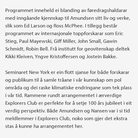
Programmet inneheld ei blanding av føredragshaldarar
med inngåande kjennskap til Amundsen sitt liv og verke,
slik som Ed Larson og Ross McPhee. I tillegg består
programmet av internasjonale toppforskarar som Eric
Stieg, Paul Mayewski, Giff Miller, John Small, Gawin
Schmidt, Robin Bell. Frå institutt for geovitenskap deltek
Kikki Kleiven, Yngve Kristoffersen og Jostein Bakke.
Seminaret New York er ein flott sjanse for både forskarar
og publikum til å samle tråane i vår kunnskap om pol
områda og dei raske klimatiske endringane som tek plass
i vår tid. Rammene rundt arrangementet i ærverdige
Explorers Club er perfekte for å setje 100 års jubileet i eit
verdig perspektiv. Både Amundsen og Nansen var i si tid
meldlemmer i Explorers Club, noko som gjer det ekstra
stas å kunne ha arrangementet her.