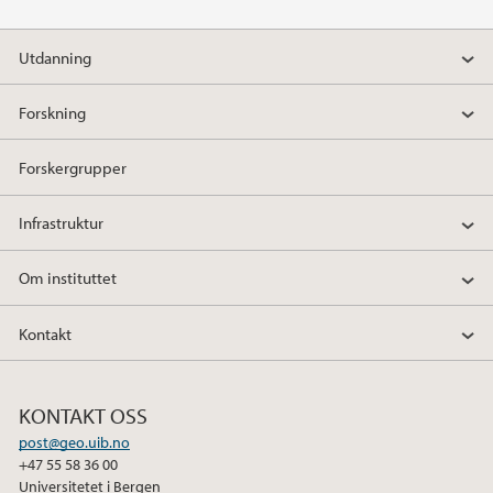
F
T
L
a
w
i
Utdanning
c
i
n
e
t
k
Forskning
b
t
e
o
e
d
Forskergrupper
o
r
I
k
n
Infrastruktur
Om instituttet
Kontakt
KONTAKT OSS
post@geo.uib.no
+47 55 58 36 00
Universitetet i Bergen