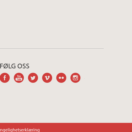
FØLG OSS
facebook
youtube
twitter
vimeo
flickr
instagram
engelighetserklæring