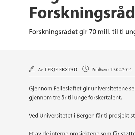
Forskningsråd
Master i geovitskap
Prosjektsøknadsstøtte
Forsknings- og formidlingspriser etc
Forskningsrådet gir 70 mill. til ti 
Tema for masteroppgåver i geovitskap
Institutt for geovitenskap – historie
Masterstudent ved GEO
Hovedinnhold
Av
TERJE ERSTAD
Publisert: 19.02.2014
Gjennom Fellesløftet gir universitetene se
gjennom tre år til unge forskertalent.
Ved Universitetet i Bergen får ti prosjekt s
Et av de interne prosjektene som får støtte