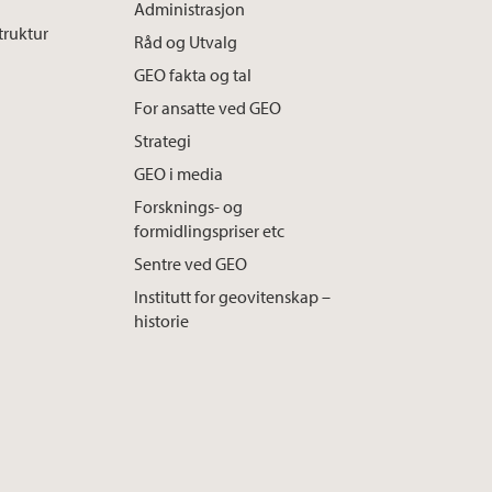
b
t
e
Administrasjon
truktur
o
e
d
Råd og Utvalg
o
r
I
GEO fakta og tal
k
n
For ansatte ved GEO
Strategi
GEO i media
Forsknings- og
formidlingspriser etc
Sentre ved GEO
Institutt for geovitenskap –
historie