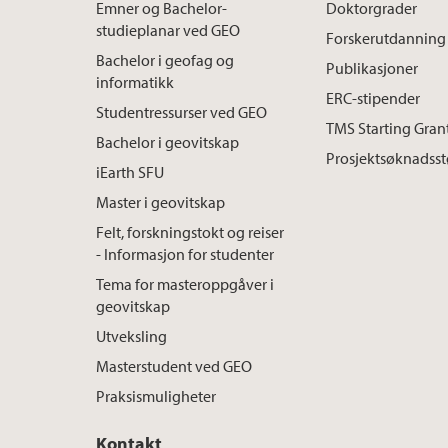
Emner og Bachelor-
Doktorgrader
studieplanar ved GEO
Forskerutdanning
Bachelor i geofag og
Publikasjoner
informatikk
ERC-stipender
Studentressurser ved GEO
TMS Starting Gran
Bachelor i geovitskap
Prosjektsøknadsst
iEarth SFU
Master i geovitskap
Felt, forskningstokt og reiser
- Informasjon for studenter
Tema for masteroppgåver i
geovitskap
Utveksling
Masterstudent ved GEO
Praksismuligheter
Kontakt