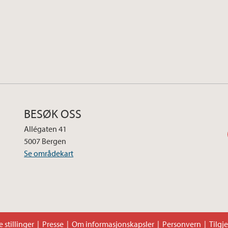
BESØK OSS
Allégaten 41
5007 Bergen
Se områdekart
 stillinger
Presse
Om informasjonskapsler
Personvern
Tilgj