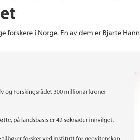
et
Felt, forskningstokt 
GEO i media
unge forskere i Norge. En av dem er Bjarte Hann
Utveksling
Sentre ved GEO
Praksismuligheter
lv og Forskingsrådet 300 millionar kroner
tøtte, på landsbasis er 42 søknader innvilget.
 tilhører forsker ved Institutt for geovitenskap,