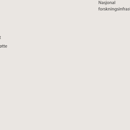
Nasjonal
forskningsinfras
t
øtte