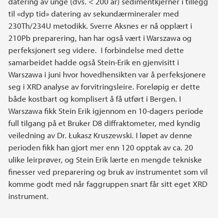
datering av unge (dvs. < 200 år) sedimentkjerner i tillegg
til «dyp tid» datering av sekundærmineraler med
230Th/234U metodikk. Sverre Aksnes er nå opplært i
210Pb preparering, han har også vært i Warszawa og
perfeksjonert seg videre. I forbindelse med dette
samarbeidet hadde også Stein-Erik en gjenvisitt i
Warszawa i juni hvor hovedhensikten var å perfeksjonere
seg i XRD analyse av forvitringsleire. Foreløpig er dette
både kostbart og komplisert å få utført i Bergen. I
Warszawa fikk Stein Erik igjennom en 10-dagers periode
full tilgang på et Bruker D8 diffraktometer, med kyndig
veiledning av Dr. Łukasz Kruszewski. I løpet av denne
perioden fikk han gjort mer enn 120 opptak av ca. 20
ulike leirprøver, og Stein Erik lærte en mengde tekniske
finesser ved preparering og bruk av instrumentet som vil
komme godt med når faggruppen snart får sitt eget XRD
instrument.