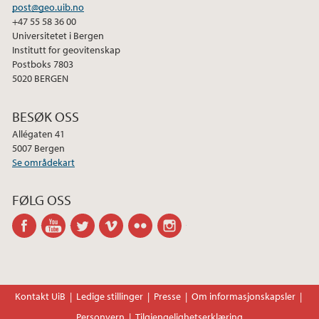
post@geo.uib.no
+47 55 58 36 00
Universitetet i Bergen
Institutt for geovitenskap
Postboks 7803
5020 BERGEN
BESØK OSS
Allégaten 41
5007 Bergen
Se områdekart
FØLG OSS
facebook
youtube
twitter
vimeo
flickr
instagram
Kontakt UiB
Ledige stillinger
Presse
Om informasjonskapsler
Personvern
Tilgjengelighetserklæring