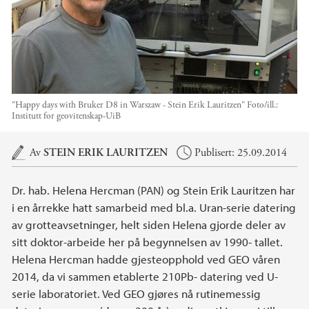
"Happy days with Bruker D8 in Warszaw - Stein Erik Lauritzen"
Foto/ill.:
Institutt for geovitenskap-UiB
Hovedinnhold
Av
STEIN ERIK LAURITZEN
Publisert: 25.09.2014
Dr. hab. Helena Hercman (PAN) og Stein Erik Lauritzen har
i en årrekke hatt samarbeid med bl.a. Uran-serie datering
av grotteavsetninger, helt siden Helena gjorde deler av
sitt doktor-arbeide her på begynnelsen av 1990- tallet.
Helena Hercman hadde gjesteopphold ved GEO våren
2014, da vi sammen etablerte 210Pb- datering ved U-
serie laboratoriet. Ved GEO gjøres nå rutinemessig