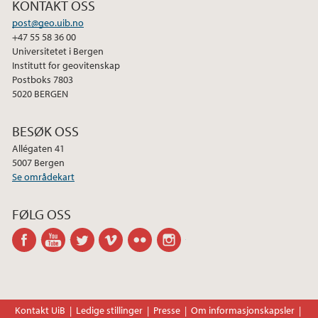
KONTAKT OSS
post@geo.uib.no
+47 55 58 36 00
Universitetet i Bergen
Institutt for geovitenskap
Postboks 7803
5020 BERGEN
BESØK OSS
Allégaten 41
5007 Bergen
Se områdekart
FØLG OSS
facebook
youtube
twitter
vimeo
flickr
instagram
Kontakt UiB
Ledige stillinger
Presse
Om informasjonskapsler