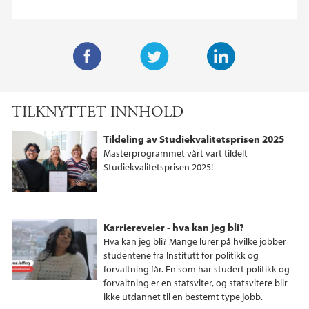
F
T
L
a
w
i
TILKNYTTET INNHOLD
c
i
n
e
t
k
Tildeling av Studiekvalitetsprisen 2025
b
t
e
Masterprogrammet vårt vart tildelt
o
e
d
Studiekvalitetsprisen 2025!
o
r
I
k
n
Karriereveier - hva kan jeg bli?
Hva kan jeg bli? Mange lurer på hvilke jobber
studentene fra Institutt for politikk og
forvaltning får. En som har studert politikk og
forvaltning er en statsviter, og statsvitere blir
ikke utdannet til en bestemt type jobb.