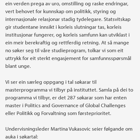
ein verden prega av uro, omstilling og raske endringar,
vert behovet for kunnskap om politikk, styring og
internasjonale relasjonar stadig tydelegare. Statsvitskap
gir studentane innsikt i korleis slutningar tas, korleis
institusjonar fungerer, og korleis samfunn kan utviklast i
ein meir berekraftig og rettferdig retning. At så mange
no søker seg til våre studieprogram, tolkar vi som eit
uttrykk for eit sterkt engasjement for samfunnsspørsmål
blant unge.
Vi ser ein særleg oppgang i tal søkarar til
masterprogramma vi tilbyr på instituttet. Samla på dei to
programma vi tilbyr, er det 287 søkarar som har enten
master i Politics and Governance of Global Challenges
eller Politikk og Forvaltning som førsteprioritet.
Undervisningsleder Martina Vukasovic seier følgande om
auka i søkartal: