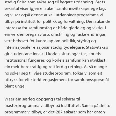
stadig fleire som søkar seg til høgare utdanning. Årets
søkartal viser igjen ei auke i samfunnsvitskapelege fag,
og vi ser også denne auka i utdanningsprogramma vi
tilbyr på institutt for politikk og forvaltning. Den aukande
interessa for samfunnsfag er både gledeleg og viktig. I
ein verden prega av uro, omstilling og raske endringar,
vert behovet for kunnskap om politikk, styring og
internasjonale relasjonar stadig tydelegare. Statsvitskap
gir studentane innsikt i korleis slutningar tas, korleis
institusjonar fungerer, og korleis samfunn kan utviklast i
ein meir berekraftig og rettferdig retning. At så mange
no søker seg til våre studieprogram, tolkar vi som eit
uttrykk for eit sterkt engasjement for samfunnsspørsmål
blant unge.
Vi ser ein særleg oppgang i tal søkarar til
masterprogramma vi tilbyr på instituttet. Samla på dei to
programma vi tilbyr, er det 287 søkarar som har enten