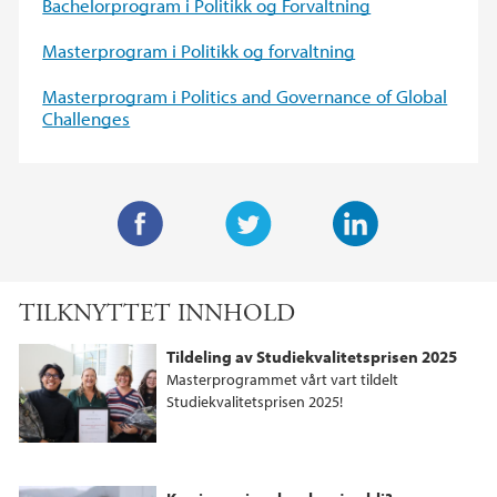
Bachelorprogram i Politikk og Forvaltning
Masterprogram i Politikk og forvaltning
Masterprogram i Politics and Governance of Global
Challenges
F
T
L
a
w
i
TILKNYTTET INNHOLD
c
i
n
e
t
k
Tildeling av Studiekvalitetsprisen 2025
b
t
e
Masterprogrammet vårt vart tildelt
o
e
d
Studiekvalitetsprisen 2025!
o
r
I
k
n