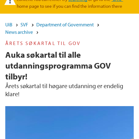
home page to see if you can find the information there
UiB
SVF
Department of Government
News archive
ÅRETS SØKARTAL TIL GOV
Auka søkartal til alle
utdanningsprogramma GOV
tilbyr!
Årets søkartal til høgare utdanning er endelig
klare!