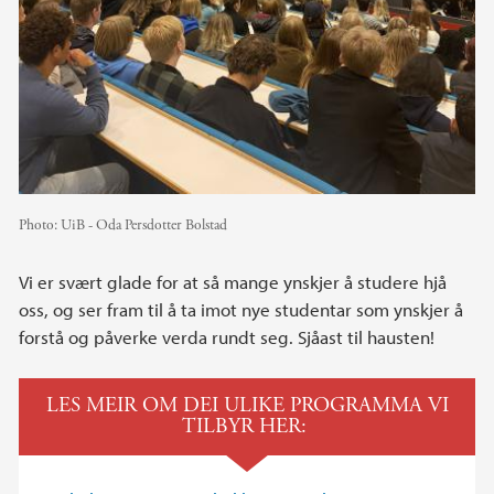
Photo:
UiB - Oda Persdotter Bolstad
Vi er svært glade for at så mange ynskjer å studere hjå
oss, og ser fram til å ta imot nye studentar som ynskjer å
forstå og påverke verda rundt seg. Sjåast til hausten!
LES MEIR OM DEI ULIKE PROGRAMMA VI
TILBYR HER: