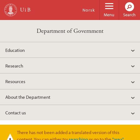
Skip to main content
Norsk
Menu
Search
Department of Government
Education
Research
Resources
About the Department
Contact us
There has not been added a translated version of this
Warning message
content. You can either try
searching
or go to the
"area"