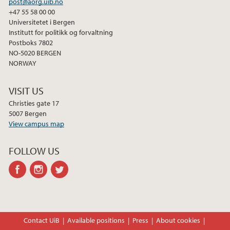
post@aorg.uib.no
+47 55 58 00 00
Universitetet i Bergen
Institutt for politikk og forvaltning
Postboks 7802
NO-5020 BERGEN
NORWAY
VISIT US
Christies gate 17
5007 Bergen
View campus map
FOLLOW US
facebook
instagram
twitter
Contact UiB
Available positions
Press
About cookies