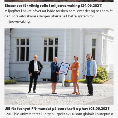
Biosensor får viktig rolle i miljøovervaking (24.06.2021)
Miljøgifter i havet påverkar både torsken som lever der og oss som èt
den. Torskeforskarar i Bergen utvikler eit betre system for
miljøovervaking.
UiB får fornyet FN-mandat på bærekraft og hav (08.06.2021)
I 2018 ble Universitetet i Bergen utpekt av FN som globalt knutepunkt