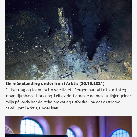
2019
2018
2017
2015
Ein månelanding under isen i Arktis (26.10.2021)
Eit tverrfagleg team frå Universitetet i Bergen har tatt eit stort steg
innan djuphavsutforsking. I eit av dei fjernaste og mest utilgjengelege
miljø på jorda har dei teke prøvar og utforska - på det ekstreme
havdjupet i Arktis, under isen.