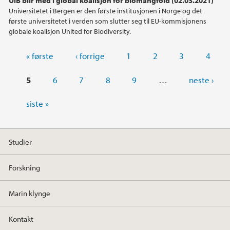
Universitetet i Bergen er den første institusjonen i Norge og det
første universitetet i verden som slutter seg til EU-kommisjonens
globale koalisjon United for Biodiversity.
Sider
« første
‹ forrige
1
2
3
4
5
6
7
8
9
…
neste ›
siste »
Studier
Forskning
Marin klynge
Kontakt