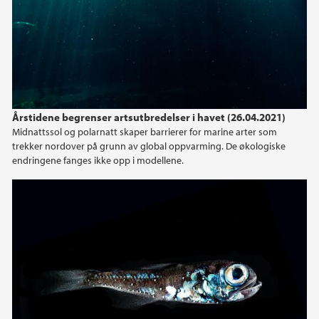
Årstidene begrenser artsutbredelser i havet (26.04.2021)
Midnattssol og polarnatt skaper barrierer for marine arter som
trekker nordover på grunn av global oppvarming. De økologiske
endringene fanges ikke opp i modellene.