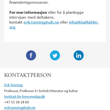
finansieringsressurser.
For mer informasjon
eller for å planlegge
intervjuer med deltakere,
kontakt
erik.tonning@uib.no
eller
info@khalifaihler.
org
F
T
L
a
w
i
KONTAKTPERSON
c
i
n
e
t
k
Erik Tonning
b
t
e
Professor, Professor II i britisk litteratur og kultur
o
e
d
Institutt for fremmedspråk
o
r
I
+47 55 58 28 60
k
n
erik.tonning@uib.no