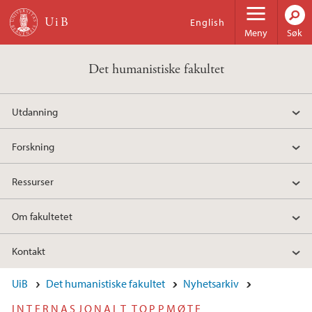
Hopp til hovedinnhold
English
Meny
Søk
Det humanistiske fakultet
Utdanning
Forskning
Ressurser
Om fakultetet
Kontakt
UiB
Det humanistiske fakultet
Nyhetsarkiv
INTERNASJONALT TOPPMØTE