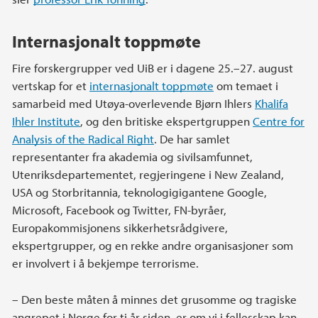
Internasjonalt toppmøte
Fire forskergrupper ved UiB er i dagene 25.–27. august
vertskap for et
internasjonalt toppmøte
om temaet i
samarbeid med Utøya-overlevende Bjørn Ihlers
Khalifa
Ihler Institute
, og den britiske ekspertgruppen
Centre for
Analysis of the Radical Right
. De har samlet
representanter fra akademia og sivilsamfunnet,
Utenriksdepartementet, regjeringene i New Zealand,
USA og Storbritannia, teknologigigantene Google,
Microsoft, Facebook og Twitter, FN-byråer,
Europakommisjonens sikkerhetsrådgivere,
ekspertgrupper, og en rekke andre organisasjoner som
er involvert i å bekjempe terrorisme.
– Den beste måten å minnes det grusomme og tragiske
angrepet i Norge for ti år siden, er om vi i fellesskap kan