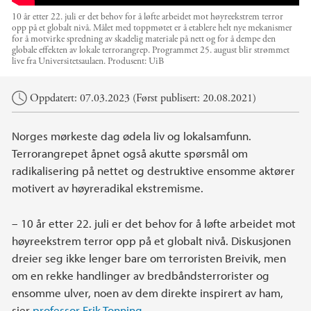
10 år etter 22. juli er det behov for å løfte arbeidet mot høyreekstrem terror
opp på et globalt nivå. Målet med toppmøtet er å etablere helt nye mekanismer
for å motvirke spredning av skadelig materiale på nett og for å dempe den
globale effekten av lokale terrorangrep. Programmet 25. august blir strømmet
live fra Universitetsaulaen.
Produsent:
UiB
Hovedinnhold
Oppdatert: 07.03.2023 (Først publisert: 20.08.2021)
Norges mørkeste dag ødela liv og lokalsamfunn.
Terrorangrepet åpnet også akutte spørsmål om
radikalisering på nettet og destruktive ensomme aktører
motivert av høyreradikal ekstremisme.
– 10 år etter 22. juli er det behov for å løfte arbeidet mot
høyreekstrem terror opp på et globalt nivå. Diskusjonen
dreier seg ikke lenger bare om terroristen Breivik, men
om en rekke handlinger av bredbåndsterrorister og
ensomme ulver, noen av dem direkte inspirert av ham,
sier
professor Erik Tonning
.