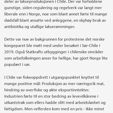
deler av lakseproduksjonen i Chile. Der var forholdene
gunstige, siden regulering og regelverk var langt mer
liberale enn i Norge, noe som blant annet førte til mange
dødsfall blant ansatte ved anleggene, en skyhøy bruk av
antibiotika og utallige lakserømminger.
Dette var noe av bakgrunnen for protestene det norske
kongeparet ble møtt med under besøket i Sør-Chile i
2019. Også Statkrafts utbygginger i chilenske områder
som urbefolkningen anser for hellige, har gjort Norge lite
populært i sør.
I Chile var fiskeoppdrett i utgangspunktet knyttet til
mange positive mål: Produksjon av mer næringsrik mat,
hindring av overfiske og økte eksportinntekter.
Industrien førte til en stor bedring av levevilkårene i
utkantstrøk som ellers hadde slitt med arbeidsløshet og
fattigdom. Men velferden kom med en pris - ikke minst