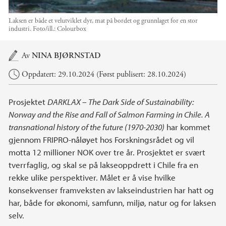
Laksen er både et velutviklet dyr, mat på bordet og grunnlaget for en stor
industri.
Foto/ill.:
Colourbox
Hovedinnhold
Av
NINA BJØRNSTAD
Oppdatert: 29.10.2024 (Først publisert: 28.10.2024)
Prosjektet
DARKLAX – The Dark Side of Sustainability:
Norway and the Rise and Fall of Salmon Farming in Chile. A
transnational history of the future (1970-2030)
har kommet
gjennom FRIPRO-nåløyet hos Forskningsrådet og vil
motta 12 millioner NOK over tre år. Prosjektet er svært
tverrfaglig, og skal se på lakseoppdrett i Chile fra en
rekke ulike perspektiver. Målet er å vise hvilke
konsekvenser framveksten av lakseindustrien har hatt og
har, både for økonomi, samfunn, miljø, natur og for laksen
selv.