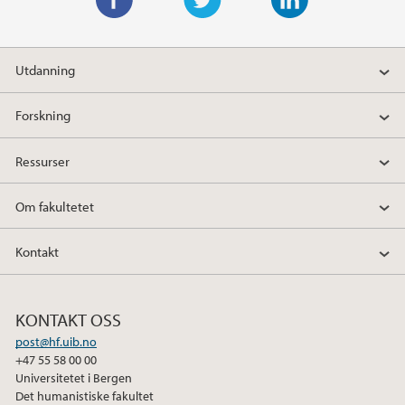
F
T
L
a
w
i
Utdanning
c
i
n
e
t
k
Forskning
b
t
e
o
e
d
Ressurser
o
r
I
k
n
Om fakultetet
Kontakt
KONTAKT OSS
post@hf.uib.no
+47 55 58 00 00
Universitetet i Bergen
Det humanistiske fakultet