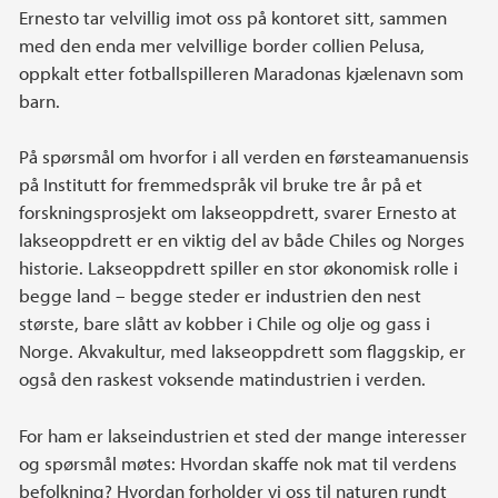
Ernesto tar velvillig imot oss på kontoret sitt, sammen
med den enda mer velvillige border collien Pelusa,
oppkalt etter fotballspilleren Maradonas kjælenavn som
barn.
På spørsmål om hvorfor i all verden en førsteamanuensis
på Institutt for fremmedspråk vil bruke tre år på et
forskningsprosjekt om lakseoppdrett, svarer Ernesto at
lakseoppdrett er en viktig del av både Chiles og Norges
historie. Lakseoppdrett spiller en stor økonomisk rolle i
begge land – begge steder er industrien den nest
største, bare slått av kobber i Chile og olje og gass i
Norge. Akvakultur, med lakseoppdrett som flaggskip, er
også den raskest voksende matindustrien i verden.
For ham er lakseindustrien et sted der mange interesser
og spørsmål møtes: Hvordan skaffe nok mat til verdens
befolkning? Hvordan forholder vi oss til naturen rundt