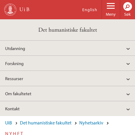
Hopp til hovedinnhold
English
Meny
Søk
Det humanistiske fakultet
Utdanning
Forskning
Ressurser
Om fakultetet
Kontakt
UiB
Det humanistiske fakultet
Nyhetsarkiv
NYHET