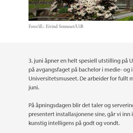
Foto/ill.:
Eivind Senneset/UiB
3. juni åpner en helt spesiell utstilling p
Hovedinnhold
på avgangsfaget på bachelor i medie- og 
Universitetsmuseet. De arbeider for fullt me
juni.
På åpningsdagen blir det taler og serverin
presentert installasjonene sine, går vi inn
kunstig intelligens på godt og vondt.