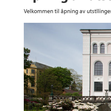
Velkommen til åpning av utstllingen
Hva kan du bli?
Instituttledelsen