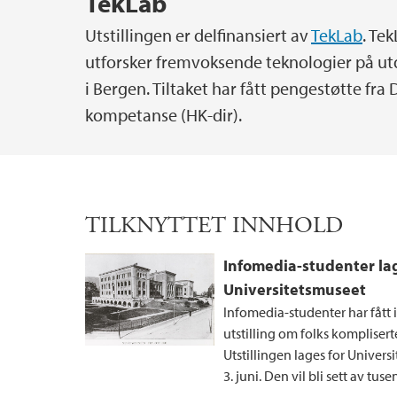
TekLab
Utstillingen er delfinansiert av
TekLab
. Te
utforsker fremvoksende teknologier på ut
i Bergen. Tiltaket har fått pengestøtte fra
kompetanse (HK-dir).
TILKNYTTET INNHOLD
Infomedia-studenter lage
Universitetsmuseet
Infomedia-studenter har fått
utstilling om folks kompliserte
Utstillingen lages for Univer
3. juni. Den vil bli sett av tus