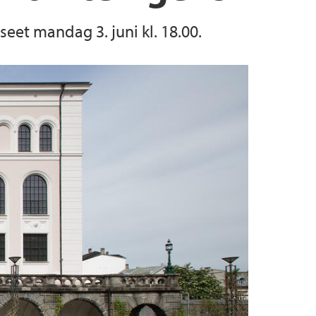
eet mandag 3. juni kl. 18.00.
ningen ved InfoMedia
inistrasjonen?