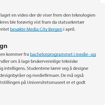
 laget en video der de viser frem den teknologien
eres ble forøvrig vist fram da statssekretær
entet
besøkte Media City Bergen
i april.
ign
ngen kommer fra
bachelorprogrammet i medie- og
andler om å lage brukervennlige tekniske
g intelligens. Studentene lærer seg å designe
r designbyråer og mediefirmaer. De må også
utstillingen på Universitetsmuseet er et godt