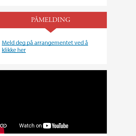
PÅMELDING
Meld deg på arrangementet ved å
klikke her
EYES OF AI Norsk Tekst