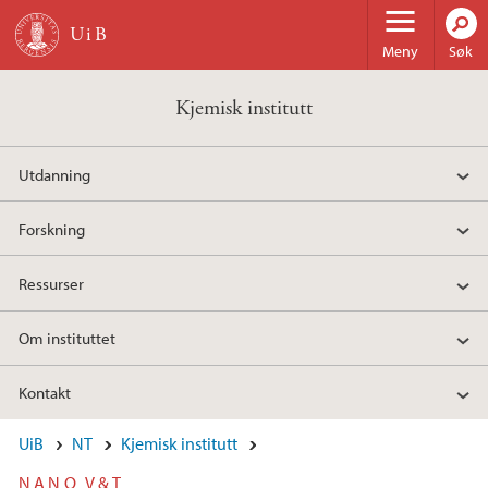
Hopp til hovedinnhold
Meny
Søk
Kjemisk institutt
Utdanning
Forskning
Ressurser
Om instituttet
Kontakt
UiB
NT
Kjemisk institutt
NANO V&T