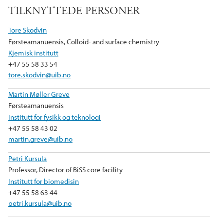
TILKNYTTEDE PERSONER
Tore Skodvin
Førsteamanuensis, Colloid- and surface chemistry
Kjemisk institutt
+47 55 58 33 54
tore.skodvin@uib.no
Martin Møller Greve
Førsteamanuensis
Institutt for fysikk og teknologi
+47 55 58 43 02
martin.greve@uib.no
Petri Kursula
Professor, Director of BiSS core facility
Institutt for biomedisin
+47 55 58 63 44
petri.kursula@uib.no