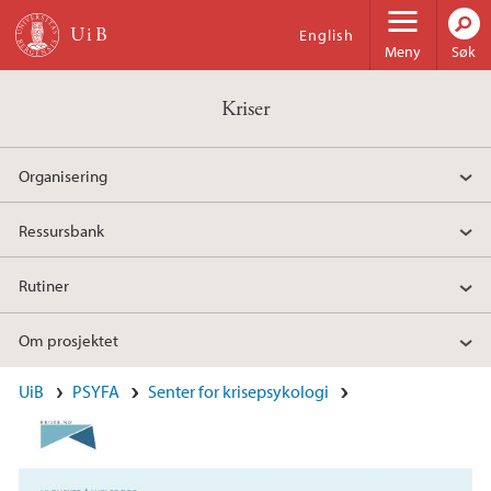
Hopp til hovedinnhold
English
Meny
Søk
Kriser
Organisering
Ressursbank
Rutiner
Om prosjektet
Hovedinnhold
UiB
PSYFA
Senter for krisepsykologi