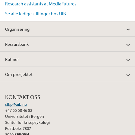
Research assistants at MediaFutures
Se alle ledige stillinger hos UiB
Organisering
Ressursbank
Rutiner
Om prosjektet
KONTAKT OSS
sfkp@uib.no
+47 55 58 46 82
Universitetet i Bergen
Senter for krisepsykologi
Postboks 7807
5020 BERGEN