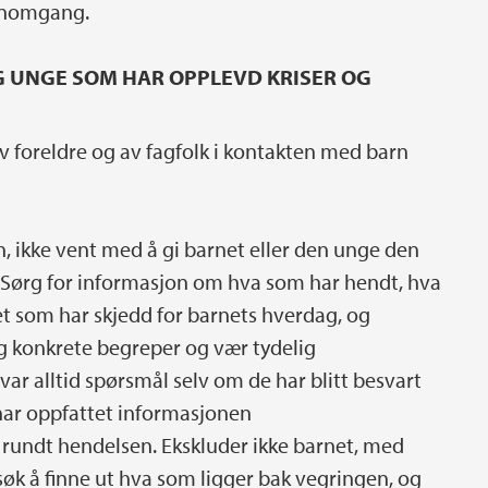
ennomgang.
OG UNGE SOM HAR OPPLEVD KRISER OG
v foreldre og av fagfolk i kontakten med barn
n, ikke vent med å gi barnet eller den unge den
Sørg for informasjon om hva som har hendt, hva
t som har skjedd for barnets hverdag, og
og konkrete begreper og vær tydelig
svar alltid spørsmål selv om de har blitt besvart
 har oppfattet informasjonen
r rundt hendelsen. Ekskluder ikke barnet, med
søk å finne ut hva som ligger bak vegringen, og