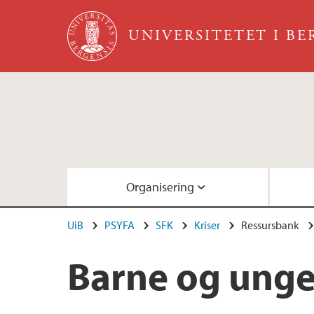
Hopp til hovedinnhold
UNIVERSITETET I B
Organisering
UiB
PSYFA
SFK
Kriser
Ressursbank
Begrep
Reaksjoner
Ran
Referanser
Barne og ung
Kriseplan
Tiltak
Ulykker
Barn og unge
Selvmord