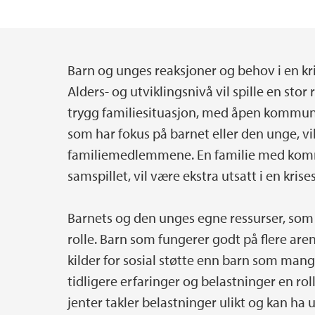
Ressurser og samarbeid
Krybbe- og barnedød
Barn og unges reaksjoner og behov i en kri
Hovedinnhold
Pressekontakt i media
Store ulykker
Alders- og utviklingsnivå vil spille en stor
trygg familiesituasjon, med åpen komm
som har fokus på barnet eller den unge, vi
familiemedlemmene. En familie med kom
samspillet, vil være ekstra utsatt i en krise
Barnets og den unges egne ressurser, som e
rolle. Barn som fungerer godt på flere arena
kilder for sosial støtte enn barn som mangl
tidligere erfaringer og belastninger en rol
jenter takler belastninger ulikt og kan ha u