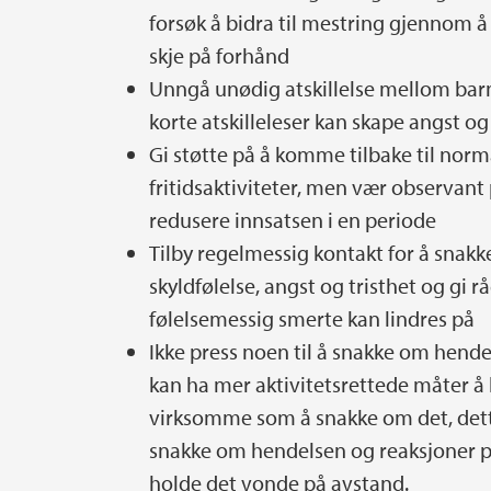
forsøk å bidra til mestring gjennom 
skje på forhånd
Unngå unødig atskillelse mellom bar
korte atskilleleser kan skape angst og
Gi støtte på å komme tilbake til norm
fritidsaktiviteter, men vær observan
redusere innsatsen i en periode
Tilby regelmessig kontakt for å snak
skyldfølelse, angst og tristhet og gi
følelsemessig smerte kan lindres på
Ikke press noen til å snakke om hendel
kan ha mer aktivitetsrettede måter å
virksomme som å snakke om det, dette e
snakke om hendelsen og reaksjoner på
holde det vonde på avstand.