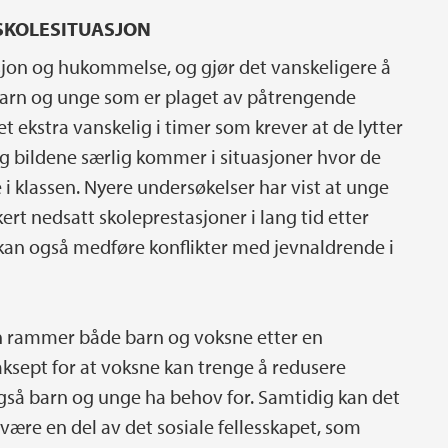
SKOLESITUASJON
jon og hukommelse, og gjør det vanskeligere å
 barn og unge som er plaget av påtrengende
t ekstra vanskelig i timer som krever at de lytter
og bildene særlig kommer i situasjoner hvor de
 i klassen. Nyere undersøkelser har vist at unge
ert nedsatt skoleprestasjoner i lang tid etter
kan også medføre konflikter med jevnaldrende i
on rammer både barn og voksne etter en
aksept for at voksne kan trenge å redusere
også barn og unge ha behov for. Samtidig kan det
å være en del av det sosiale fellesskapet, som