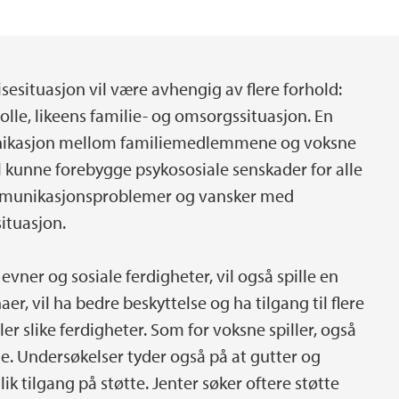
Sosial nettverksstøt
Naturkatastrofer
sesituasjon vil være avhengig av flere forhold:
 rolle, likeens familie- og omsorgssituasjon. En
unikasjon mellom familiemedlemmene og voksne
l kunne forebygge psykososiale senskader for alle
munikasjonsproblemer og vansker med
situasjon.
vner og sosiale ferdigheter, vil også spille en
er, vil ha bedre beskyttelse og ha tilgang til flere
er slike ferdigheter. Som for voksne spiller, også
le. Undersøkelser tyder også på at gutter og
lik tilgang på støtte. Jenter søker oftere støtte