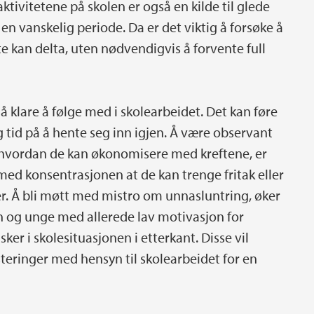
aktivitetene på skolen er også en kilde til glede
 en vanskelig periode. Da er det viktig å forsøke å
lte kan delta, uten nødvendigvis å forvente full
 klare å følge med i skolearbeidet. Det kan føre
ng tid på å hente seg inn igjen. Å være observant
 hvordan de kan økonomisere med kreftene, er
med konsentrasjonen at de kan trenge fritak eller
er. Å bli møtt med mistro om unnasluntring, øker
n og unge med allerede lav motivasjon for
ker i skolesituasjonen i etterkant. Disse vil
teringer med hensyn til skolearbeidet for en