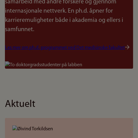
samarbeid med andre forskere og gjennom
internasjonale nettverk. En ph.d. åpner for
karrieremuligheter både i akademia og ellers i
samfunnet.
Les mer om ph.d.-programmet ved Det medisinske fakultet
Bilde
Aktuelt