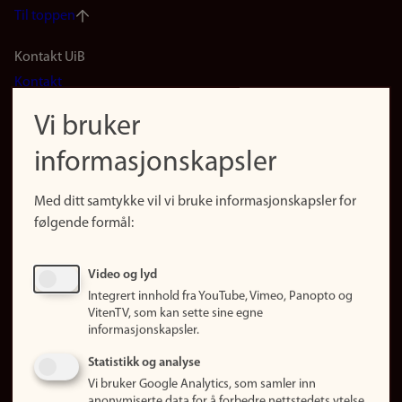
Til toppen
Footer
Kontakt UiB
Kontakt
navigation
Finn ansatte
Vi bruker
(no)
Finn forsker
informasjonskapsler
Presse
Snarveier
Med ditt samtykke vil vi bruke informasjonskapsler for
Finn studier
følgende formål:
Ledige stillinger
Sosiale medier
Video og lyd
Facebook
Integrert innhold fra YouTube, Vimeo, Panopto og
Instagram
VitenTV, som kan sette sine egne
informasjonskapsler.
LinkedIn
Snapchat
Statistikk og analyse
Om nettstedet
Vi bruker Google Analytics, som samler inn
anonymiserte data for å forbedre nettstedets ytelse