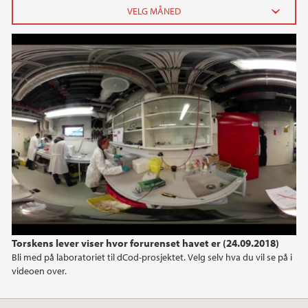
dCod 360
2026
juni (2)
februar (1)
januar (2)
2025
2024
2023
Torskens lever viser hvor forurenset havet er (24.09.2018)
2022
Bli med på laboratoriet til dCod-prosjektet. Velg selv hva du vil se på i
videoen over.
2021