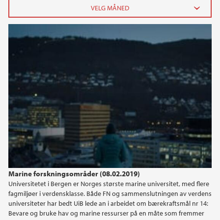
Vi er ikke bare forskere - vi er utforskere (t)
2026
juni (2)
februar (1)
januar (2)
2025
2024
2023
Marine forskningsområder (08.02.2019)
2022
Universitetet i Bergen er Norges største marine universitet, med flere
fagmiljøer i verdensklasse. Både FN og sammenslutningen av verdens
2021
universiteter har bedt UiB lede an i arbeidet om bærekraftsmål nr 14:
Bevare og bruke hav og marine ressurser på en måte som fremmer