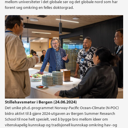
mellom universiteter i det globale sør og det globale nord som har
2020
forent seg omkring en felles doktorgrad.
2019
2018
2017
2015
Stillehavsmøter i Bergen (24.06.2024)
Det unike ph.d.-programmet Norway-Pacific Ocean-Climate (N-POC)
bidro aktivt til å gjøre 2024-utgaven av Bergen Summer Research
School til noe helt spesielt, ved å bygge bro mellom ideer om
vitenskapelig kunnskap og tradisjonell kunnskap omkring hav- og