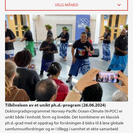
2026
juni (2)
februar (1)
januar (2)
2025
2024
2023
Tilblivelsen av et unikt ph.d.-program (26.06.2024)
2022
Doktorgradsprogrammet Norway-Pacific Ocean-Climate (N-POC) er
unikt både i innhold, form og bredde. Det kombinerer en klassisk
2021
ph.d.-grad med et oppdrag for forskningen å bidra til å løse globale
samfunnsutfordringer og er i tillegg i sannhet et ekte samarbeid