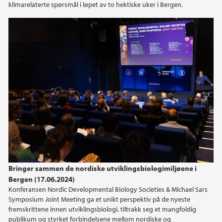
klimarelaterte spørsmål i løpet av to hektiske uker i Bergen.
Bringer sammen de nordiske utviklingsbiologimiljøene i
Bergen (17.06.2024)
Konferansen Nordic Developmental Biology Societies & Michael Sars
Symposium Joint Meeting ga et unikt perspektiv på de nyeste
fremskrittene innen utviklingsbiologi, tiltrakk seg et mangfoldig
publikum og styrket forbindelsene mellom nordiske og