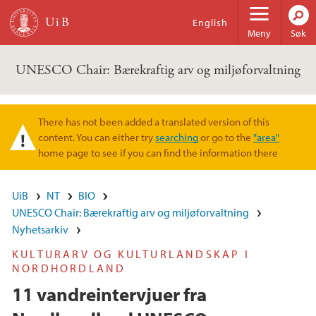
Hopp til hovedinnhold
English
Meny
Søk
UNESCO Chair: Bærekraftig arv og miljøforvaltning
There has not been added a translated version of this
Varselmelding
content. You can either try
searching
or go to the
"area"
home page to see if you can find the information there
UiB
NT
BIO
UNESCO Chair: Bærekraftig arv og miljøforvaltning
Nyhetsarkiv
KULTURARV OG KULTURLANDSKAP I
NORDHORDLAND
11 vandreintervjuer fra