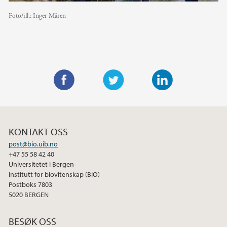
Foto/ill.:
Inger Måren
F
T
L
a
w
i
c
i
n
KONTAKT OSS
e
t
k
post@bio.uib.no
b
t
e
+47 55 58 42 40
o
e
d
Universitetet i Bergen
o
r
I
Institutt for biovitenskap (BIO)
Postboks 7803
k
n
5020 BERGEN
BESØK OSS