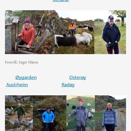
Foto/ill.:
Inger Måren
Øygarden
Osterøy
Austrheim
Radøy