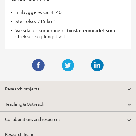
Innbyggere: ca. 4140
2
Størrelse: 715 km
Vaksdal er kommunen i biosfæreområdet som
strekker seg lengst øst
F
T
L
a
w
i
Research projects
c
i
n
e
t
k
Teaching & Outreach
b
t
e
o
e
d
Collaborations and resources
o
r
I
k
n
Research Team