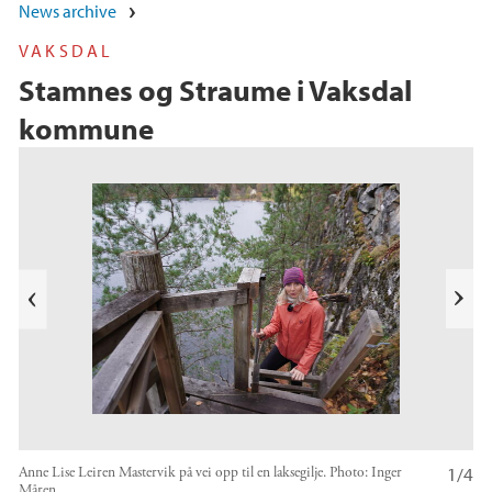
News archive
VAKSDAL
Stamnes og Straume i Vaksdal
kommune
s
u
o
i
v
e
N
r
e
P
x
t
1/4
Anne Lise Leiren Mastervik på vei opp til en laksegilje.
Photo:
Inger
Måren