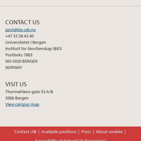
CONTACT US
post@bio.uib.no
+47 55 58 42 40
Universitetet i Bergen
Institutt for biovitenskap (BIO)
Postboks 7803
NO-5020 BERGEN
NORWAY
VISIT US
Thormøhlens gate 53 A/B
5006 Bergen
View campus map
Contact UiB
Available positions
Press
About cookies
Accessibility statement (in Norwegian)