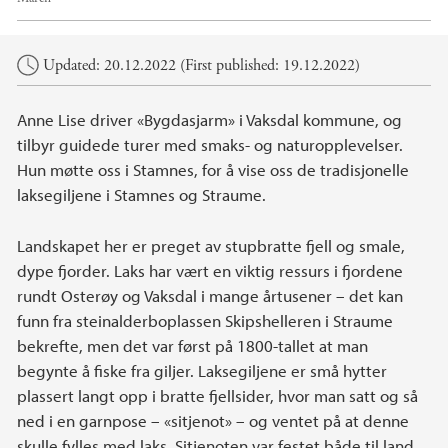
Main content
Updated: 20.12.2022 (First published: 19.12.2022)
Anne Lise driver «Bygdasjarm» i Vaksdal kommune, og
tilbyr guidede turer med smaks- og naturopplevelser.
Hun møtte oss i Stamnes, for å vise oss de tradisjonelle
laksegiljene i Stamnes og Straume.
Landskapet her er preget av stupbratte fjell og smale,
dype fjorder. Laks har vært en viktig ressurs i fjordene
rundt Osterøy og Vaksdal i mange årtusener – det kan
funn fra steinalderboplassen Skipshelleren i Straume
bekrefte, men det var først på 1800-tallet at man
begynte å fiske fra giljer. Laksegiljene er små hytter
plassert langt opp i bratte fjellsider, hvor man satt og så
ned i en garnpose – «sitjenot» – og ventet på at denne
skulle fylles med laks. Sitjenoten var festet både til land,